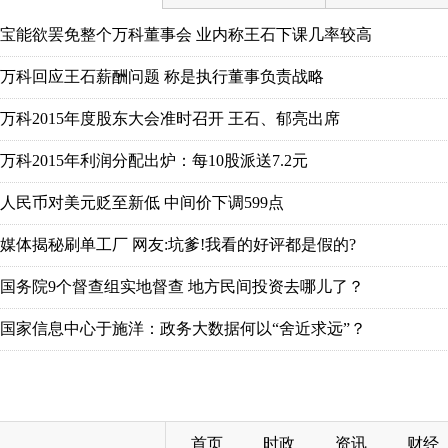
宝能欲罢免整个万科董事会 业内称王石下课几率较高
万科回应王石薪酬问题 称是执行董事负责战略
万科2015年度股东大会准时召开 王石、郁亮出席
万科2015年利润分配出炉：每10股派送7.2元
人民币对美元贬至新低 中间价下调599点
媒体揭秘刷单工厂 网友:坑爹!我看的好评都是假的?
国务院9个督查组实地督查 地方民间投资去哪儿了？
国家信息中心于施洋：政务大数据何以“舍近求远”？
首页
时政
资讯
财经