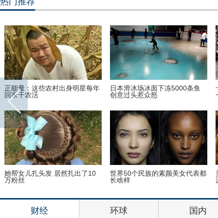
热门推荐
正能量：这些农村出身明星每年
日本滑冰场冰面下冻5000条鱼
回家干农活
创意过头惹众怒
她帮女儿扎头发 居然扎出了10
世界50个民族的素颜美女代表都
万粉丝
长啥样
财经
环球
国内