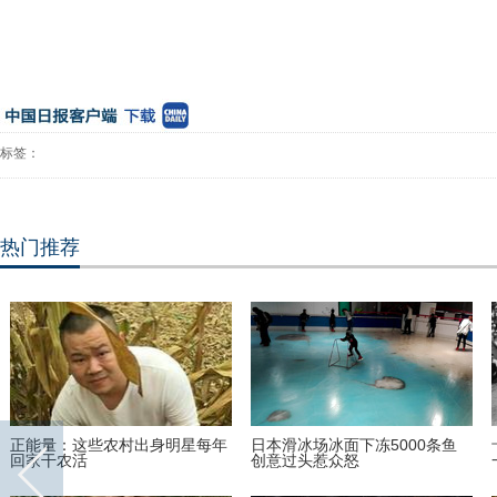
标签：
热门推荐
正能量：这些农村出身明星每年
日本滑冰场冰面下冻5000条鱼
回家干农活
创意过头惹众怒