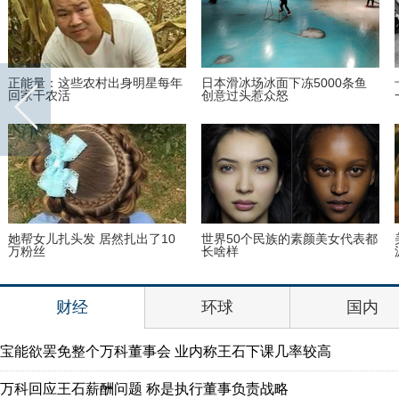
正能量：这些农村出身明星每年
日本滑冰场冰面下冻5000条鱼
回家干农活
创意过头惹众怒
她帮女儿扎头发 居然扎出了10
世界50个民族的素颜美女代表都
万粉丝
长啥样
财经
环球
国内
宝能欲罢免整个万科董事会 业内称王石下课几率较高
万科回应王石薪酬问题 称是执行董事负责战略