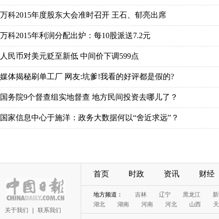
万科2015年度股东大会准时召开 王石、郁亮出席
万科2015年利润分配出炉：每10股派送7.2元
人民币对美元贬至新低 中间价下调599点
媒体揭秘刷单工厂 网友:坑爹!我看的好评都是假的?
国务院9个督查组实地督查 地方民间投资去哪儿了？
国家信息中心于施洋：政务大数据何以“舍近求远”？
首页
时政
资讯
财经
地方频道：
吉林
辽宁
黑龙江
新
湖北
湖南
河南
河北
山西
天
关于我们
|
联系我们