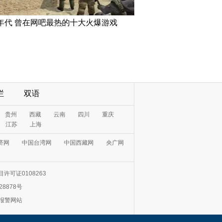
年代 曾在网吧最热的十大火爆游戏
栏
双语
贵州
西藏
云南
四川
重庆
江苏
上海
济网
中国台湾网
中国西藏网
央广网
许可证0108263
28878号
0报警网站