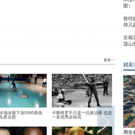
图）
曾经
得几
京籍
荡山
更多>>
精彩
冰场冰面下冻5000条鱼
卡斯特罗不只是一位政治家 也是
陪新女友
头惹众怒
一名优秀运动员
哈里王子
用生