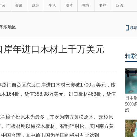
时政
资讯
财经
生活
图片
视频
专栏
双语
华东地区
移
口岸年进口木材上千万美元
精彩
年厦门自贸区东渡口岸进口木材已突破1700万美元，该
64批，货值388.98万美元。进口板材463批，货值
日本
500
怒
克兰樟子松原木为最多，其次为南方黄松原木、云杉原
亚。而板材则以橡胶木板材、智利辐射松、美国南方黄
、中国台湾，其中输出国为美国的板材占比达到