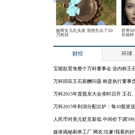
奥运会前瞻：美国男子体操
她帮女儿扎头发 居然扎出了10
世界5
动员媒体写真
万粉丝
长啥样
财经
环球
宝能欲罢免整个万科董事会 业内称王
万科回应王石薪酬问题 称是执行董事
万科2015年度股东大会准时召开 王石
万科2015年利润分配出炉：每10股派送7
人民币对美元贬至新低 中间价下调599
媒体揭秘刷单工厂 网友:坑爹!我看的好