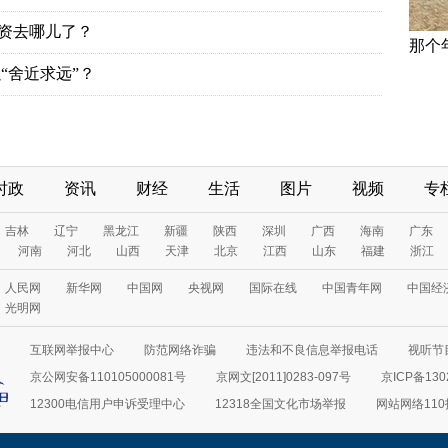
投资去哪儿了？
那个
“舍近求远”？
时政
资讯
财经
生活
图片
视频
专
吉林
辽宁
黑龙江
新疆
陕西
深圳
广西
海南
广东
河南
河北
山西
天津
北京
江西
山东
福建
浙江
人民网
新华网
中国网
央视网
国际在线
中国青年网
中国经
光明网
互联网举报中心
防范网络诈骗
违法和不良信息举报电话
视听节目
京公网安备110105000081号
京网文[2011]0283-097号
京ICP备130
12300电信用户申诉受理中心
12318全国文化市场举报
网站网络11