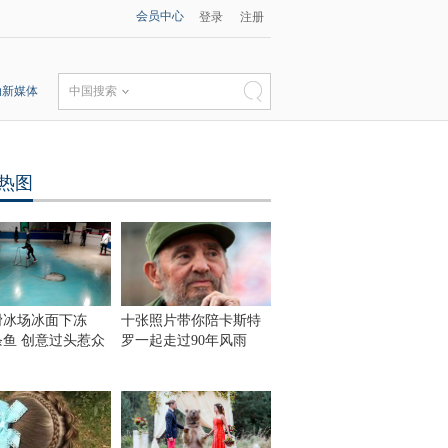
会员中心
登录
注册
动新媒体
中国搜索
热图
滑冰场冰面下冻
十张照片带你陪卡斯特
0条鱼 创意过头惹众
罗一起走过90年风雨