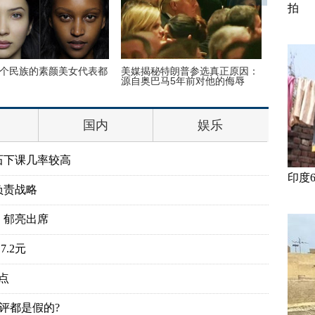
拍
0个民族的素颜美女代表都
美媒揭秘特朗普参选真正原因：
古装最美
源自奥巴马5年前对他的侮辱
贾静雯夺
国内
娱乐
石下课几率较高
印度
负责战略
、郁亮出席
.2元
点
评都是假的?