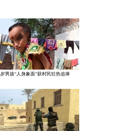
“眉心坠”造型，她艳压
刘涛蜡像揭幕 “霓凰郡主”造型简
美国迈阿密
冠
直太像
6岁男孩“人身象面”获村民狂热追捧