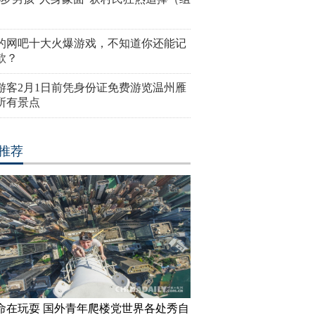
的网吧十大火爆游戏，不知道你还能记
款？
游客2月1日前凭身份证免费游览温州雁
所有景点
推荐
在加拿大家中“宅”一周
世界上最老的民族正在面临文化
安迪上线！
找到真爱了？
危机
装周酷帅启
命在玩耍 国外青年爬楼党世界各处秀自