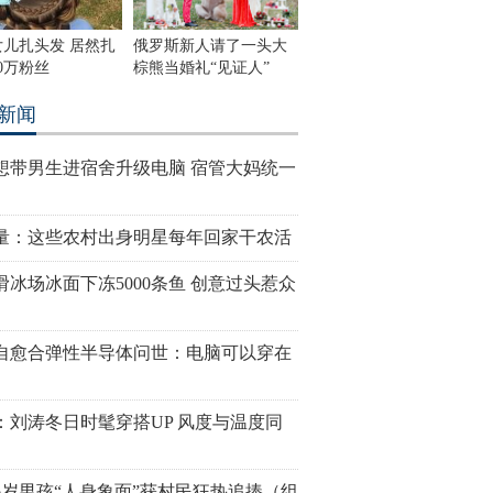
女儿扎头发 居然扎
俄罗斯新人请了一头大
0万粉丝
棕熊当婚礼“见证人”
新闻
想带男生进宿舍升级电脑 宿管大妈统一
量：这些农村出身明星每年回家干农活
滑冰场冰面下冻5000条鱼 创意过头惹众
自愈合弹性半导体问世：电脑可以穿在
：刘涛冬日时髦穿搭UP 风度与温度同
6岁男孩“人身象面”获村民狂热追捧（组