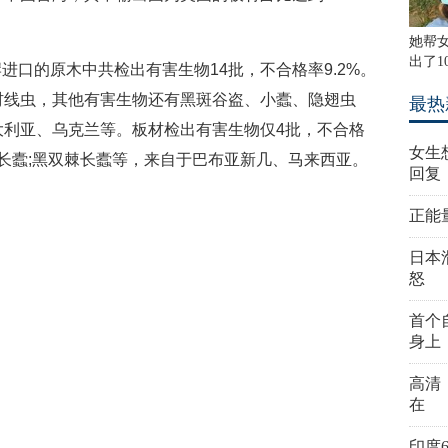
她帮
出了1
进口的原木中共检出有害生物14批，不合格率9.2%。
材线虫，其他有害生物还有黑斑谷盗、小蠹、隐翅虫
最热
大利亚、乌克兰等。板材检出有害生物仅4批，不合格
女生
棘长蠹;黑双棘长蠹等，来自于巴布亚新几、马来西亚。
回复
正能
日本
怒
首个
身上
高清
在
印度