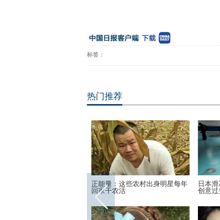
标签：
热门推荐
头姐妹”共享一个身体 已大学
正能量：这些农村出身明星每年
日本滑
回家干农活
创意过