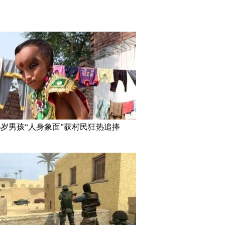
6岁男孩“人身象面”获村民狂热追捧
：探访泰国重刑犯监狱
丹麦小猫拥有奇异大眼 睡觉时仍
“双头姐妹
半睁
毕业