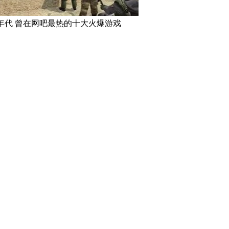
年代 曾在网吧最热的十大火爆游戏
高空下的地球 没想到竟
巴西：2016里约动漫节精彩上演
里约奥运会
花式Cosplay美女趣味十足
队运动员媒