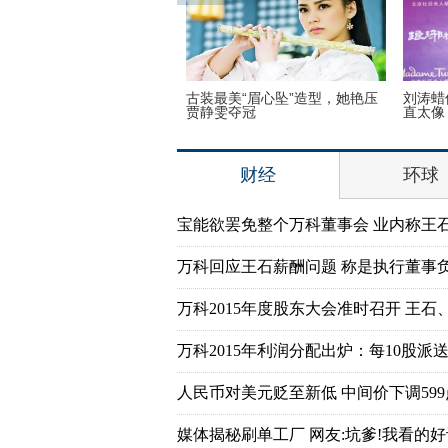
揭秘特朗普参选真正原因：
古装最美“眉心坠”造型，她艳压
刘涛蜡
奥巴马5年前对他的侮辱
贾静雯夺冠
直太像
财经
环球
宝能欲罢免整个万科董事会 业内称王
万科回应王石薪酬问题 称是执行董事
万科2015年度股东大会准时召开 王石
万科2015年利润分配出炉：每10股派送7
人民币对美元贬至新低 中间价下调599
媒体揭秘刷单工厂 网友:坑爹!我看的好