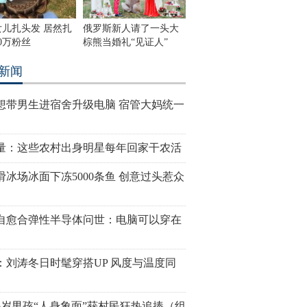
女儿扎头发 居然扎
俄罗斯新人请了一头大
0万粉丝
棕熊当婚礼“见证人”
新闻
想带男生进宿舍升级电脑 宿管大妈统一
量：这些农村出身明星每年回家干农活
滑冰场冰面下冻5000条鱼 创意过头惹众
自愈合弹性半导体问世：电脑可以穿在
：刘涛冬日时髦穿搭UP 风度与温度同
6岁男孩“人身象面”获村民狂热追捧（组