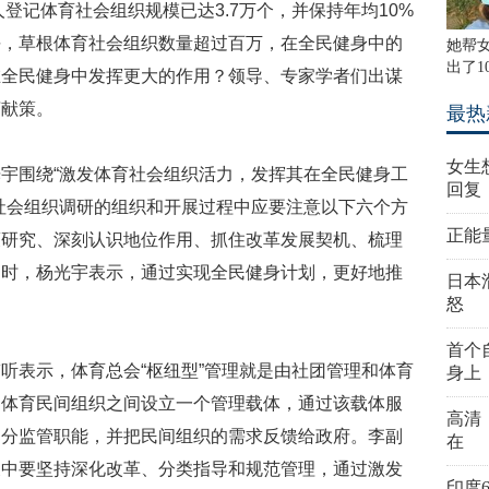
人登记体育社会组织规模已达3.7万个，并保持年均10%
平，草根体育社会组织数量超过百万，在全民健身中的
她帮
出了1
在全民健身中发挥更大的作用？领导、专家学者们出谋
言献策。
最热
女生
宇围绕“激发体育社会组织活力，发挥其在全民健身工
回复
社会组织调研的组织和开展过程中应要注意以下六个方
正能
策研究、深刻认识地位作用、抓住改革发展契机、梳理
同时，杨光宇表示，通过实现全民健身计划，更好地推
日本
怒
首个
听表示，体育总会“枢纽型”管理就是由社团管理和体育
身上
和体育民间组织之间设立一个管理载体，通过该载体服
高清
部分监管职能，并把民间组织的需求反馈给政府。李副
在
展中要坚持深化改革、分类指导和规范管理，通过激发
印度