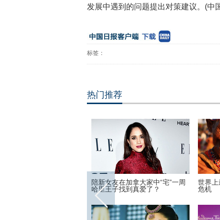
发展中遇到的问题提出对策建议。(中国
标签：
热门推荐
特罗不只是一位政治家 也是
陪新女友在加拿大家中“宅”一周
世界上
优秀运动员
哈里王子找到真爱了？
危机