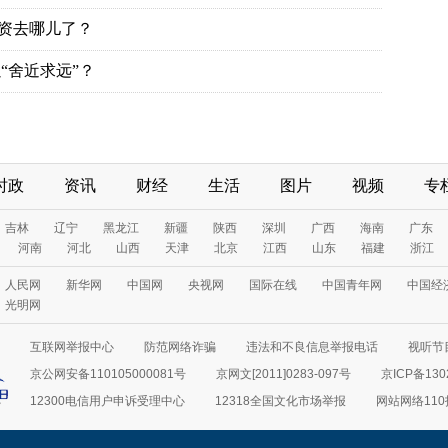
投资去哪儿了？
“舍近求远”？
时政
资讯
财经
生活
图片
视频
专
吉林
辽宁
黑龙江
新疆
陕西
深圳
广西
海南
广东
河南
河北
山西
天津
北京
江西
山东
福建
浙江
人民网
新华网
中国网
央视网
国际在线
中国青年网
中国经
光明网
互联网举报中心
防范网络诈骗
违法和不良信息举报电话
视听节目
京公网安备110105000081号
京网文[2011]0283-097号
京ICP备130
12300电信用户申诉受理中心
12318全国文化市场举报
网站网络11