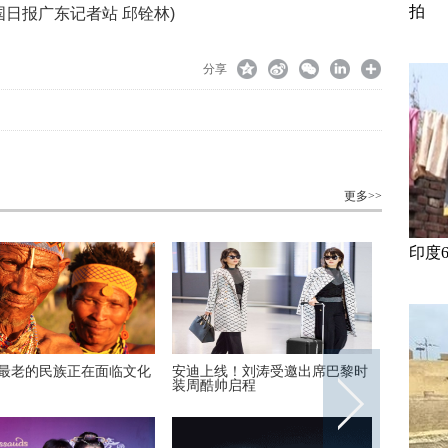
拍
日报广东记者站 邱铨林)
分享
更多>>
印度
最老的民族正在面临文化
安迪上线！刘涛受邀出席巴黎时
高墙之内
装周酷帅启程