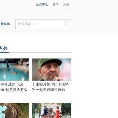
会员中心
登录
注册
动新媒体
中国搜索
热图
滑冰场冰面下冻
十张照片带你陪卡斯特
0条鱼 创意过头惹众
罗一起走过90年风雨