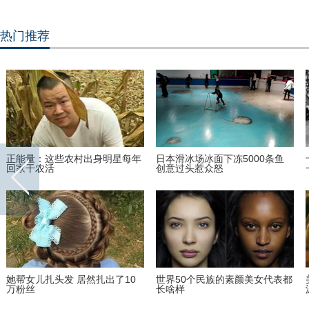
热门推荐
正能量：这些农村出身明星每年
日本滑冰场冰面下冻5000条鱼
回家干农活
创意过头惹众怒
她帮女儿扎头发 居然扎出了10
世界50个民族的素颜美女代表都
万粉丝
长啥样