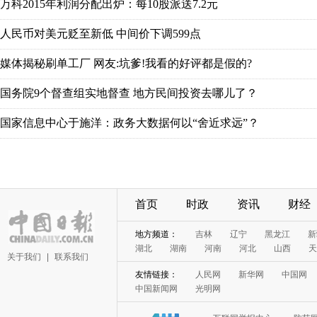
万科2015年利润分配出炉：每10股派送7.2元
人民币对美元贬至新低 中间价下调599点
媒体揭秘刷单工厂 网友:坑爹!我看的好评都是假的?
国务院9个督查组实地督查 地方民间投资去哪儿了？
国家信息中心于施洋：政务大数据何以“舍近求远”？
首页
时政
资讯
财经
地方频道：
吉林
辽宁
黑龙江
新
湖北
湖南
河南
河北
山西
天
关于我们
|
联系我们
友情链接：
人民网
新华网
中国网
中国新闻网
光明网