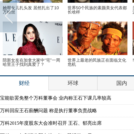
她帮女儿扎头发 居然扎出了10
世界50个民族的素颜美女代表都
万粉丝
长啥样
陪新女友在加拿大家中“宅”一周
世界上最老的民族正在面临文化
哈里王子找到真爱了？
危机
财经
环球
国内
宝能欲罢免整个万科董事会 业内称王石下课几率较高
万科回应王石薪酬问题 称是执行董事负责战略
万科2015年度股东大会准时召开 王石、郁亮出席