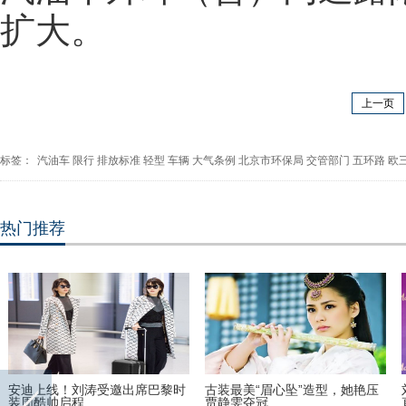
扩大。
上一页
标签：
汽油车
限行
排放标准
轻型
车辆
大气条例
北京市环保局
交管部门
五环路
欧
热门推荐
安迪上线！刘涛受邀出席巴黎时
古装最美“眉心坠”造型，她艳压
装周酷帅启程
贾静雯夺冠