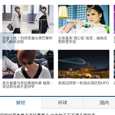
安迪上线！刘涛受邀出席巴黎时
古装最美“眉心坠”造型，她艳压
装周酷帅启程
贾静雯夺冠
首次披露与宋喆离婚内幕 杨慧：
美国迈阿密一机场出现巨型UFO
宋喆和马蓉不是同学
财经
环球
国内