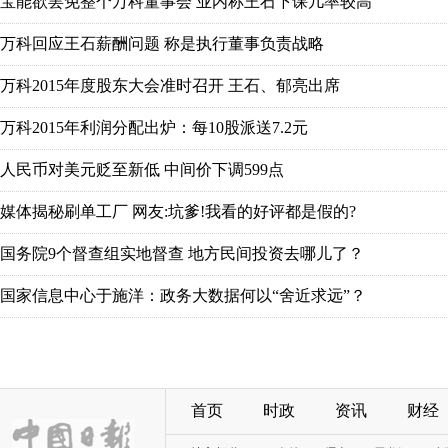
宝能欲罢免整个万科董事会 业内称王石下课几率较高
万科回应王石薪酬问题 称是执行董事负责战略
万科2015年度股东大会准时召开 王石、郁亮出席
万科2015年利润分配出炉：每10股派送7.2元
人民币对美元贬至新低 中间价下调599点
媒体揭秘刷单工厂 网友:坑爹!我看的好评都是假的?
国务院9个督查组实地督查 地方民间投资去哪儿了？
国家信息中心于施洋：政务大数据何以“舍近求远”？
首页
时政
资讯
财经