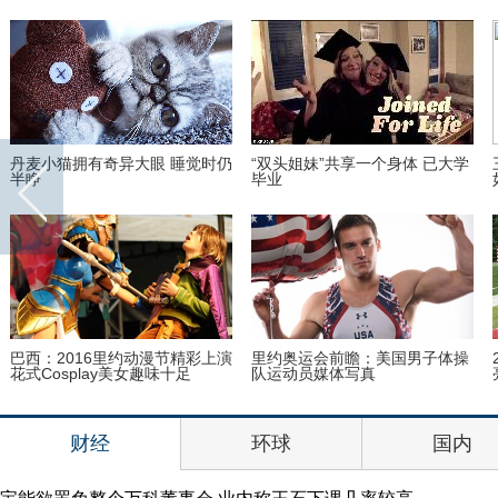
丹麦小猫拥有奇异大眼 睡觉时仍
“双头姐妹”共享一个身体 已大学
半睁
毕业
巴西：2016里约动漫节精彩上演
里约奥运会前瞻：美国男子体操
花式Cosplay美女趣味十足
队运动员媒体写真
财经
环球
国内