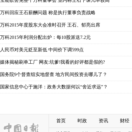
宝能欲罢免整个万科董事会 业内称王石下课几率较高
万科回应王石薪酬问题 称是执行董事负责战略
万科2015年度股东大会准时召开 王石、郁亮出席
万科2015年利润分配出炉：每10股派送7.2元
人民币对美元贬至新低 中间价下调599点
媒体揭秘刷单工厂 网友:坑爹!我看的好评都是假的?
国务院9个督查组实地督查 地方民间投资去哪儿了？
国家信息中心于施洋：政务大数据何以“舍近求远”？
首页
时政
资讯
财经