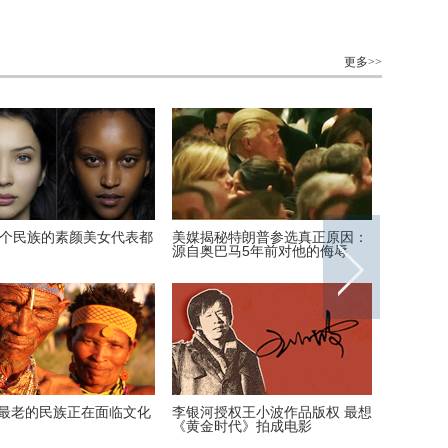
更多>>
0个民族的素颜美女代表都
美媒揭秘特朗普参选真正原因：
安迪上线
源自奥巴马5年前对他的侮辱
装周酷帅
最老的民族正在面临文化
李银河授权王小波作品版权 最想
首次披露
《黄金时代》拍成电影
宋喆和马