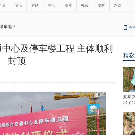
时政
资讯
财经
生活
图片
视频
专栏
双语
华东地区
移
中心及停车楼工程 主体顺利
精彩
封顶
她帮
出了1