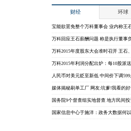
财经
环球
宝能欲罢免整个万科董事会 业内称王
万科回应王石薪酬问题 称是执行董事
万科2015年度股东大会准时召开 王石
万科2015年利润分配出炉：每10股派送7
人民币对美元贬至新低 中间价下调599
媒体揭秘刷单工厂 网友:坑爹!我看的好
国务院9个督查组实地督查 地方民间
国家信息中心于施洋：政务大数据何以