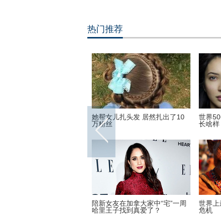
热门推荐
英尺高空下的地球 没想到竟
她帮女儿扎头发 居然扎出了10
世界5
美丽
万粉丝
长啥样
16里约奥运会和残奥会吉祥物
陪新女友在加拿大家中“宅”一周
世界上
哈里王子找到真爱了？
危机