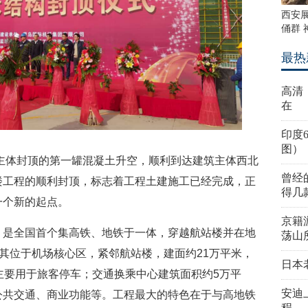
西安展
俑群 
最热
高清
在
印度
图）
工程主体封顶的第一罐混凝土升空，顺利到达建筑主体西北
曾经
楼工程的顺利封顶，标志着工程土建施工已经完成，正
得几
一个新的起点。
京籍
）是全国首个集高铁、地铁于一体，穿越航站楼并在地
荡山
。其位于机场核心区，紧邻航站楼，建面约21万平米，
日本
主要用于旅客停车；交通换乘中心建筑面积约5万平
安迪
公共交通、商业功能等。工程最大的特色在于与高地铁
程