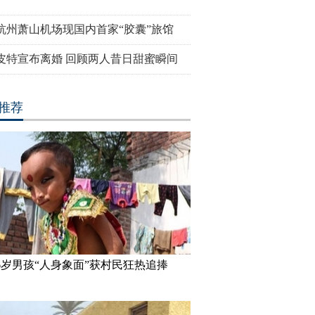
杭州萧山机场现国内首家“胶囊”旅馆
皮特宣布离婚 回顾两人昔日甜蜜瞬间
推荐
6岁男孩“人身象面”获村民狂热追捧