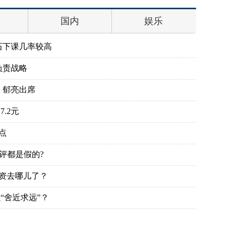
国内
娱乐
石下课几率较高
负责战略
、郁亮出席
.2元
点
评都是假的?
投资去哪儿了？
“舍近求远”？