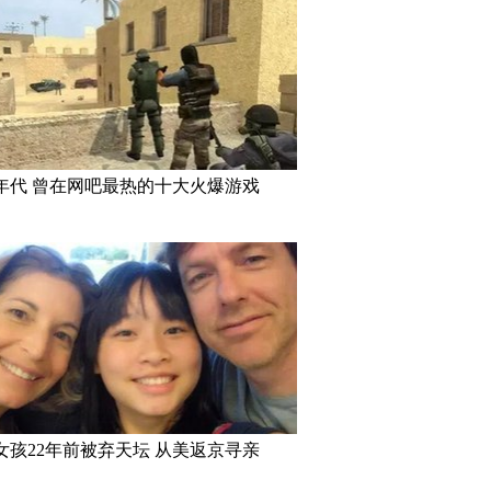
年代 曾在网吧最热的十大火爆游戏
女孩22年前被弃天坛 从美返京寻亲