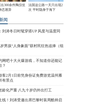
出300余件陶仪仗
法国这公路一天只出现2
神态迥异
次 平时隐身于海下
新闻
：刘涛冬日时髦穿搭UP 风度与温度同
6岁男孩“人身象面”获村民狂热追捧（组
的网吧十大火爆游戏，不知道你还能记
款？
游客2月1日前凭身份证免费游览温州雁
所有景点
老龄化严重 八九十岁仍外出打工
上线！刘涛受邀出席巴黎时装周酷帅启