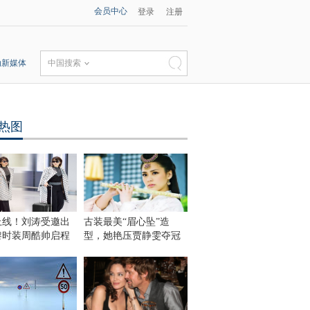
会员中心
登录
注册
动新媒体
中国搜索
热图
上线！刘涛受邀出
古装最美“眉心坠”造
黎时装周酷帅启程
型，她艳压贾静雯夺冠