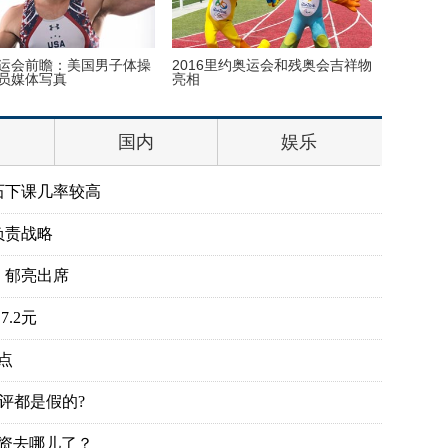
运会前瞻：美国男子体操
2016里约奥运会和残奥会吉祥物
英女子疯
员媒体写真
亮相
存藏品
国内
娱乐
石下课几率较高
负责战略
、郁亮出席
.2元
点
评都是假的?
投资去哪儿了？