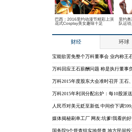
之内：探访泰国重刑犯监狱
巴西：2016里约动漫节精彩上演
里约奥
花式Cosplay美女趣味十足
队运动
财经
环球
宝能欲罢免整个万科董事会 业内称王
万科回应王石薪酬问题 称是执行董事
万科2015年度股东大会准时召开 王石
万科2015年利润分配出炉：每10股派送7
人民币对美元贬至新低 中间价下调599
媒体揭秘刷单工厂 网友:坑爹!我看的好
国务院9个督查组实地督查 地方民间