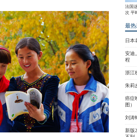
法国
次 平
最热
日本
安迪
程
浙江
朱莉
癌症
图）
刘涛
新版
不到