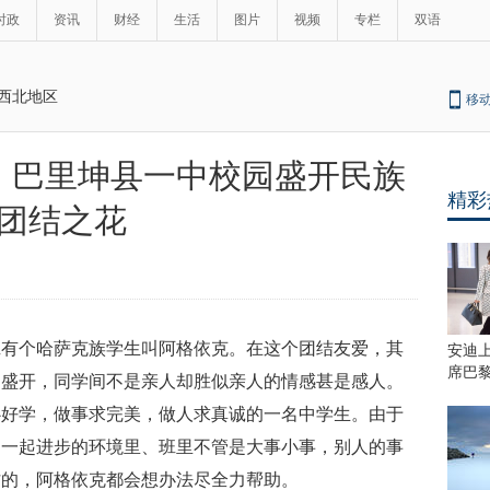
时政
资讯
财经
生活
图片
视频
专栏
双语
西北地区
移
】巴里坤县一中校园盛开民族
精彩
团结之花
班有个哈萨克族学生叫阿格依克。在这个团结友爱，其
安迪
席巴
处盛开，同学间不是亲人却胜似亲人的情感甚是感人。
心好学，做事求完美，做人求真诚的一名中学生。由于
，一起进步的环境里、班里不管是大事小事，别人的事
忙的，阿格依克都会想办法尽全力帮助。