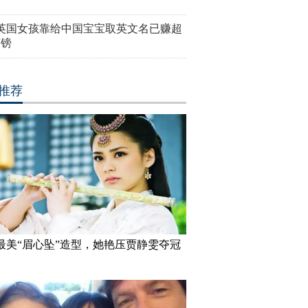
岁英国女孩靠给中国宝宝取英文名已赚超
英镑
推荐
最美“眉心坠”造型，她艳压贾静雯夺冠