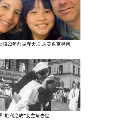
女孩22年前被弃天坛 从美返京寻亲
照“胜利之吻”女主角去世