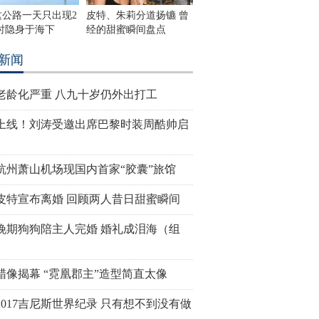
这公路一天只出现2
皮特、朱莉分道扬镳 曾
时隐身于海下
经的甜蜜瞬间盘点
新闻
老龄化严重 八九十岁仍外出打工
上线！刘涛受邀出席巴黎时装周酷帅启
杭州萧山机场现国内首家“胶囊”旅馆
皮特宣布离婚 回顾两人昔日甜蜜瞬间
晚期狗狗陪主人完婚 婚礼成泪海（组
蜡像揭幕 “霓凰郡主”造型简直太像
2017吉尼斯世界纪录 只有想不到没有做