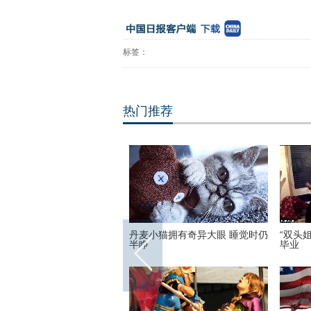
标签：
热门推荐
蜡像揭幕 “霓凰郡主”造型简
丹麦小猫拥有奇异大眼 睡觉时仍
“双头
像
半睁
毕业