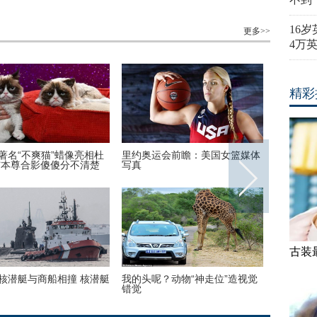
16
更多>>
4万
精彩
爽猫”蜡像亮相杜
里约奥运会前瞻：美国女篮媒体
安迪上线！刘涛
影傻傻分不清楚
写真
装周酷帅启程
古装
商船相撞 核潜艇
我的头呢？动物“神走位”造视觉
首次披露与宋喆离
错觉
宋喆和马蓉不是