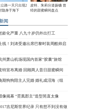
这公路一天只出现2
皮特、朱莉分道扬镳 曾
时隐身于海下
经的甜蜜瞬间盘点
新闻
老龄化严重 八九十岁仍外出打工
上线！刘涛受邀出席巴黎时装周酷帅启
杭州萧山机场现国内首家“胶囊”旅馆
皮特宣布离婚 回顾两人昔日甜蜜瞬间
晚期狗狗陪主人完婚 婚礼成泪海（组
蜡像揭幕 “霓凰郡主”造型简直太像
2017吉尼斯世界纪录 只有想不到没有做