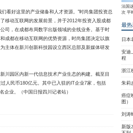
法国
我们看好这里的产业储备和人才资源。”时尚集团投资总
次 平
了移动互联网的发展前景，并于2012年投资入股成都
最热
限公司，在成都布局数字出版领域的全线业务。基于时
验和成都在移动互联网的优势资源，时尚集团决定以旗
日本
司为主体在新川创新科技园设立西区总部及新媒体研发
安迪
程
浙江
进新川园区内新一代信息技术产业生态的构建。截至目
过人民币180亿元。其中已入驻的IT企业7家，包括
朱莉
知名企业。（中国日报四川记者站）
癌症
图）
刘涛
新版
不到