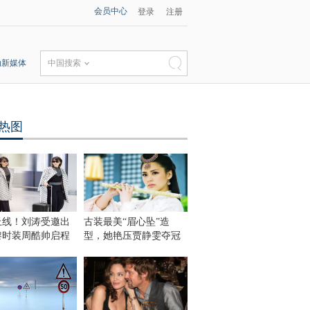
会员中心
登录
注册
动新媒体
中国搜索
热图
上线！刘涛受邀出
古装最美“眉心坠”造
黎时装周酷帅启程
型，她艳压贾静雯夺冠