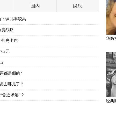
国内
娱乐
石下课几率较高
负责战略
华裔
、郁亮出席
.2元
点
评都是假的?
投资去哪儿了？
“舍近求远”？
经典