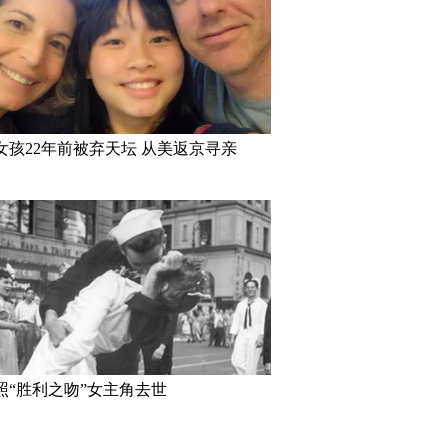
女孩22年前被弃天坛 从美返京寻亲
照“胜利之吻”女主角去世