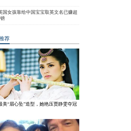
岁英国女孩靠给中国宝宝取英文名已赚超
英镑
推荐
受邀出席巴黎时
古装最美“眉心坠”造型，她艳压
刘涛蜡像揭幕 “霓凰
贾静雯夺冠
直太像
最美“眉心坠”造型，她艳压贾静雯夺冠
婚内幕 杨慧：
美国迈阿密一机场出现巨型UFO
高墙之内：探访泰
同学