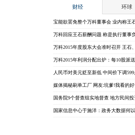
财经
环球
宝能欲罢免整个万科董事会 业内称王
万科回应王石薪酬问题 称是执行董事
万科2015年度股东大会准时召开 王石
万科2015年利润分配出炉：每10股派送7
人民币对美元贬至新低 中间价下调599
媒体揭秘刷单工厂 网友:坑爹!我看的好
国务院9个督查组实地督查 地方民间
国家信息中心于施洋：政务大数据何以