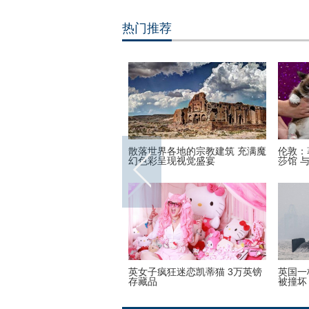
热门推荐
散落世界各地的宗教建筑 充满魔
伦敦：著名“不
幻色彩呈现视觉盛宴
莎馆 与本尊合
英女子疯狂迷恋凯蒂猫 3万英镑
英国一核潜艇与
存藏品
被撞坏