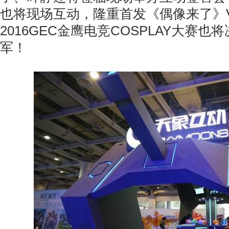
也将现场互动，隆重首发《偶像来了》
2016GEC金鹰电竞COSPLAY大赛
军！