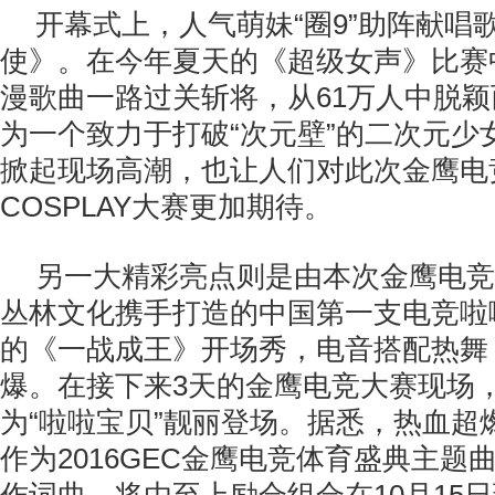
开幕式上，人气萌妹“圈9”助阵献唱
使》。在今年夏天的《超级女声》比赛中
漫歌曲一路过关斩将，从61万人中脱
为一个致力于打破“次元壁”的二次元少
掀起现场高潮，也让人们对此次金鹰电
COSPLAY大赛更加期待。
另一大精彩亮点则是由本次金鹰电竞
丛林文化携手打造的中国第一支电竞啦啦
的《一战成王》开场秀，电音搭配热舞
爆。在接下来3天的金鹰电竞大赛现场
为“啦啦宝贝”靓丽登场。据悉，热血超
作为2016GEC金鹰电竞体育盛典主题