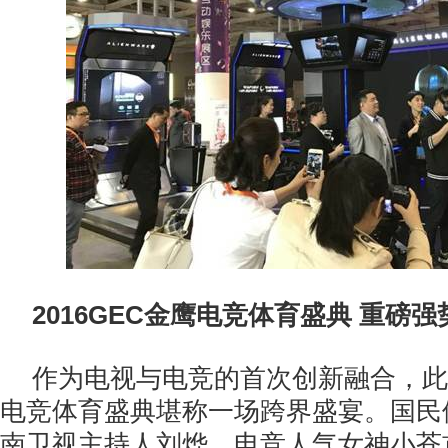
2016GEC金鹰电竞体育盛典 重磅
作为电视与电竞的首次创新融合，此次
电竞体育盛典堪称一场跨界盛宴。国民
南卫视主持人刘烨、电竞人气女神小苍