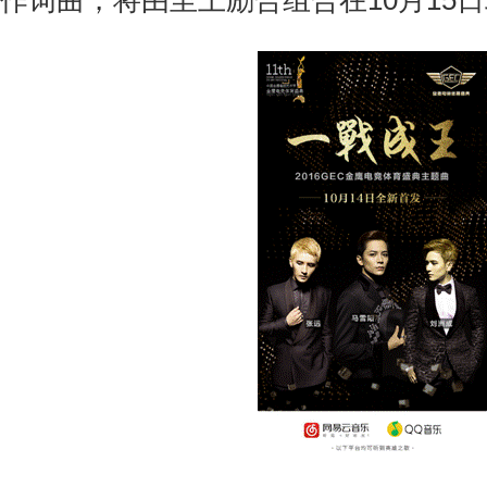
作词曲，将由至上励合组合在10月15