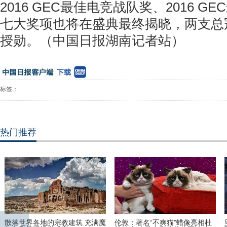
2016 GEC最佳电竞战队奖、2016 G
七大奖项也将在盛典最终揭晓，两支总
授勋。（中国日报湖南记者站）
标签：
热门推荐
安迪上线！刘涛受邀出席巴黎时
古装最美“眉心坠”造型，她艳压