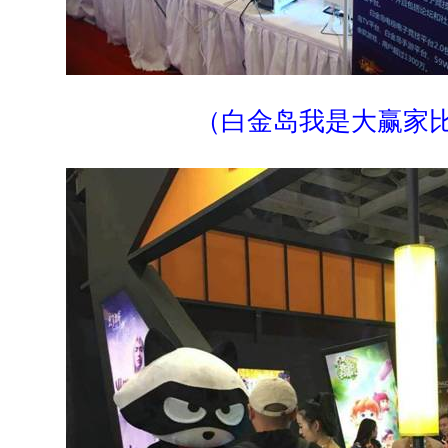
（白金岛我是大赢家比