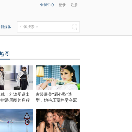
会员中心
登录
注册
动新媒体
中国搜索
热图
上线！刘涛受邀出
古装最美“眉心坠”造
黎时装周酷帅启程
型，她艳压贾静雯夺冠