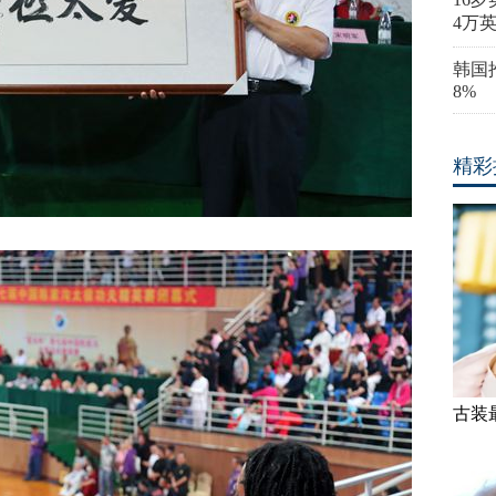
4万
韩国
8%
精彩
古装