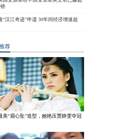
英镑
推“汉江奇迹”申遗 30年间经济增速超
推荐
最美“眉心坠”造型，她艳压贾静雯夺冠