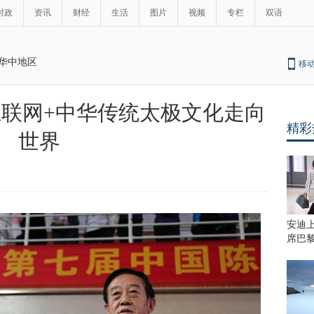
时政
资讯
财经
生活
图片
视频
专栏
双语
华中地区
移
 互联网+中华传统太极文化走向
精彩
世界
安迪
席巴