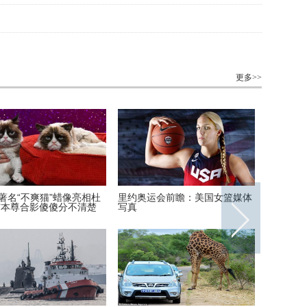
更多>>
著名“不爽猫”蜡像亮相杜
里约奥运会前瞻：美国女篮媒体
安迪上线
与本尊合影傻傻分不清楚
写真
装周酷帅