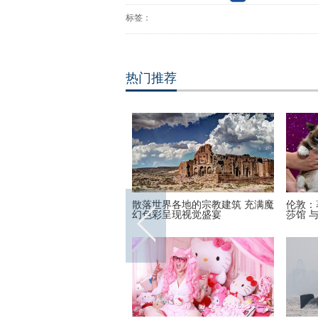
标签：
热门推荐
英尺高空下的地球 没想到竟
散落世界各地的宗教建筑 充满魔
伦敦：
美丽
幻色彩呈现视觉盛宴
莎馆 