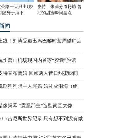
这公路一天只出现2
皮特、朱莉分道扬镳 曾
时隐身于海下
经的甜蜜瞬间盘点
新闻
上线！刘涛受邀出席巴黎时装周酷帅启
杭州萧山机场现国内首家“胶囊”旅馆
皮特宣布离婚 回顾两人昔日甜蜜瞬间
晚期狗狗陪主人完婚 婚礼成泪海（组
蜡像揭幕 “霓凰郡主”造型简直太像
2017吉尼斯世界纪录 只有想不到没有做
岁英国女孩靠给中国宝宝取英文名已赚超