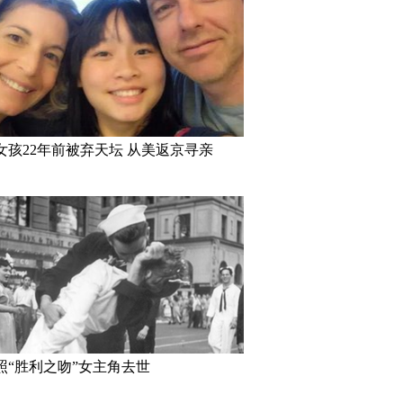
女孩22年前被弃天坛 从美返京寻亲
照“胜利之吻”女主角去世