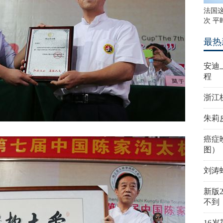
法国
次 平
最热
安迪
程
浙江
朱莉
癌症
图）
刘涛
新版
不到
16