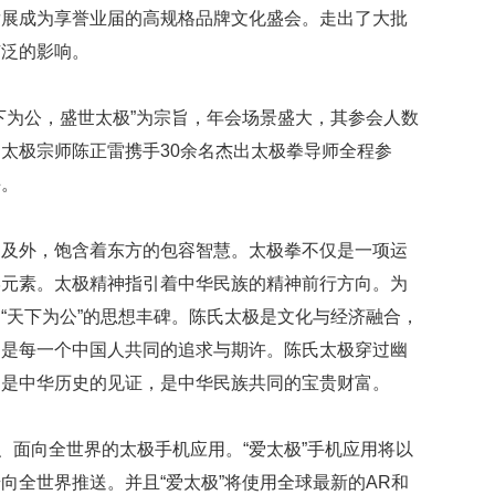
发展成为享誉业届的高规格品牌文化盛会。走出了大批
广泛的影响。
下为公，盛世太极”为宗旨，年会场景盛大，其参会人数
太极宗师陈正雷携手30余名杰出太极拳导师全程参
课。
内及外，饱含着东方的包容智慧。太极拳不仅是一项运
学元素。太极精神指引着中华民族的精神前行方向。为
“天下为公”的思想丰碑。陈氏太极是文化与经济融合，
，是每一个中国人共同的追求与期许。陈氏太极穿过幽
，是中华历史的见证，是中华民族共同的宝贵财富。
款、面向全世界的太极手机应用。“爱太极”手机应用将以
向全世界推送。并且“爱太极”将使用全球最新的AR和