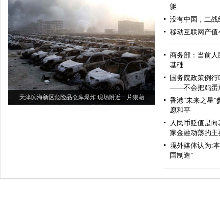
躯
没有中国，二战
移动互联网产值今
商务部：当前人
基础
国务院政策例行
——不会把鸡蛋
天津滨海新区危险品仓库爆炸 现场附近一片狼藉
香港“未来之星”
愿和平
人民币贬值是向
家金融动荡的主
境外媒体认为:
国制造”