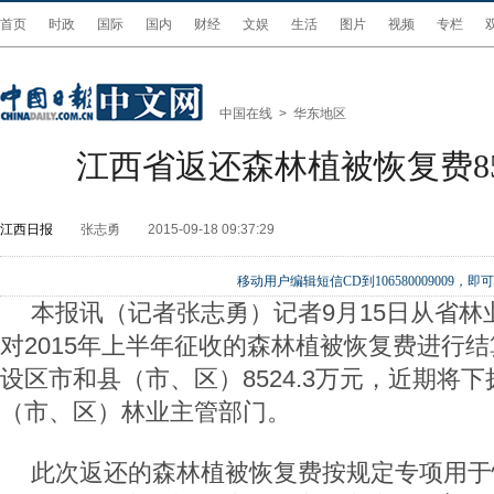
首页
时政
国际
国内
财经
文娱
生活
图片
视频
专栏
中国在线
>
华东地区
江西省返还森林植被恢复费852
江西日报
张志勇
2015-09-18 09:37:29
移动用户编辑短信CD到106580009009
本报讯（记者张志勇）记者9月15日从省林
对2015年上半年征收的森林植被恢复费进行
设区市和县（市、区）8524.3万元，近期将
（市、区）林业主管部门。
此次返还的森林植被恢复费按规定专项用于