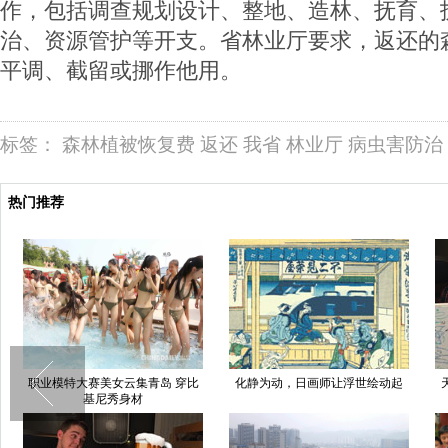
作，包括调查规划设计、整地、造林、抚育、
治、资源管护等开支。省林业厅要求，返还的
平调、截留或挪作他用。
标签：
森林植被恢复费
返还
我省
林业厅
病虫害防治
热门推荐
职业模特大赛美女云集青岛 穿比
化静为动，日画师让浮世绘动起
基尼秀身材