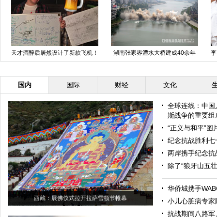
天才酒醉后居然设计了新款飞机！
湖南张家界澧水大桥建成40余年
李
后被爆破
国内
国际
财经
文化
全球连线：中国
斯战争的重要组
“正义与和平”
纪念抗战胜利七
两岸携手纪念抗
除了“狼牙山五
华侨城携手WAB
西藏：展佛仪式拉开拉萨雪顿节帷幕
小儿心脏病专家
抗战期间八路军