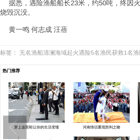
据悉，遇险渔船船长23米，约50吨，终因
烧毁沉没。
黄一鸣 何志成 汪蓓
标签：
无名渔船清澜海域起火遇险5名渔民获救1名渔
热门推荐
河南情侣重现胜利之吻
遇到这样处女座妹子就娶了吧