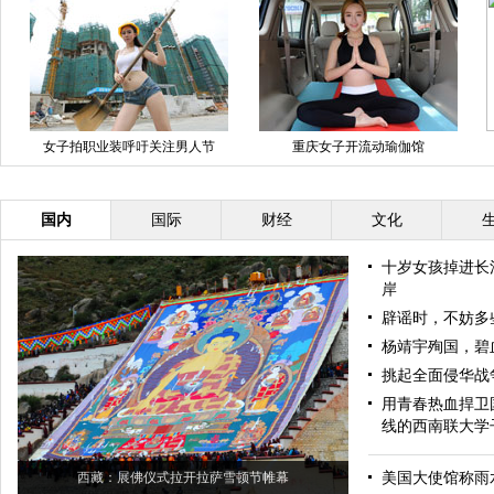
重庆女子开流动瑜伽馆
智能服装说谎会变裸体
著
国内
国际
财经
文化
十岁女孩掉进长
岸
辟谣时，不妨多
杨靖宇殉国，碧
挑起全面侵华战
用青春热血捍卫
线的西南联大学
美国大使馆称雨
西藏：展佛仪式拉开拉萨雪顿节帷幕