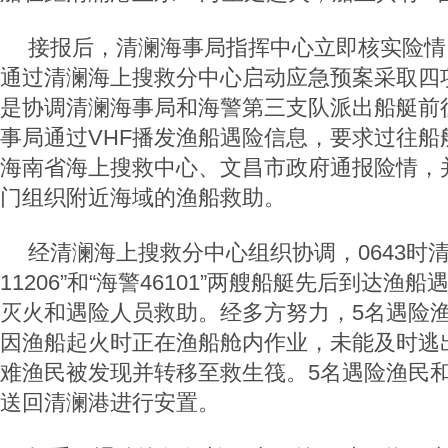
接报后，清澜海事局指挥中心立即核实险情
通过清澜海上搜救分中心启动应急预案采取四
是协调清澜海事局和海警第三支队派出船艇前
事局通过VHF播发渔船遇险信息，要求过往船
海南省海上搜救中心、文昌市政府通报险情，
门组织附近海域的渔船救助。
经清澜海上搜救分中心组织协调，0643时
11206”和“海警46101”两艘船艇先后到达渔
灭火和遇险人员救助。经多方努力，5名遇险渔
因渔船起火时正在渔船舱内作业，未能及时逃出
难渔民被发现并转移至救生筏。5名遇险渔民和
送回清澜港进行安置。