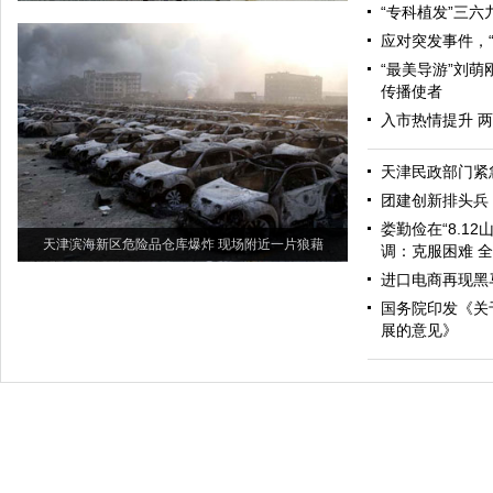
“专科植发”三
应对突发事件，
“最美导游”刘
传播使者
入市热情提升 
天津民政部门紧
团建创新排头兵
娄勤俭在“8.1
天津滨海新区危险品仓库爆炸 现场附近一片狼藉
调：克服困难 
进口电商再现黑马
国务院印发《关
展的意见》