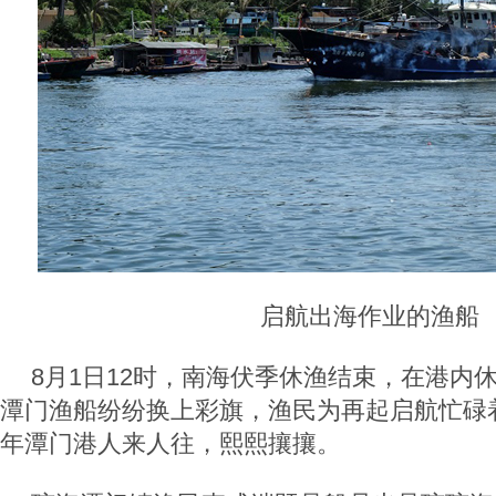
启航出海作业的渔船
8月1日12时，南海伏季休渔结束，在港内
潭门渔船纷纷换上彩旗，渔民为再起启航忙碌
年潭门港人来人往，熙熙攘攘。