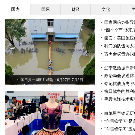
国内
国际
财经
文化
国家网信办指导
“四个全面”体
秦安：美国施压
我们的队伍向太
古田会议告诉我
辽宁激活振兴新
政治局会议透露
中国日报一周图片精选：6月27日-7月3日
铭记抗战历史 
抗日战争的胜利
毛囊克隆技术离
白纸黑字铭记历
“向雷锋学习”
“向雷锋学习”