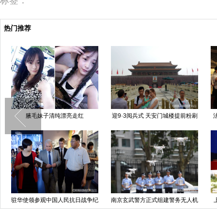
标签：
热门推荐
腋毛妹子清纯漂亮走红
迎9·3阅兵式 天安门城楼提前粉刷
驻华使领参观中国人民抗日战争纪
南京玄武警方正式组建警务无人机
念馆
分队