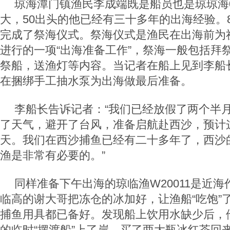
琼海潭门镇渔民李成端既是船员也是琼琼海0
大，50出头的他已经有三十多年的出海经验。
完成了祭海仪式。祭海仪式是渔民在出海前为
进行的一项“出海准备工作”，祭海一般包括拜
祭船，送渔灯等内容。当记者在船上见到李船
在捆绑手工抽水泵为出海做最后准备。
李船长告诉记者：“我们已经放假了两个半
了天气，避开了台风，准备启航赴西沙，预计
天。我们在西沙捕鱼已经有二十多年了，西沙
渔是非常有必要的。”
同样准备下午出海的琼临渔W20011是近
临高的谢大哥把冻仓的冰加好，让渔船“吃饱”
捕鱼用具都已备好。发现船上饮用水缺少后，
的临时“摆渡船”上了岸，买了两大瓶冰红茶回