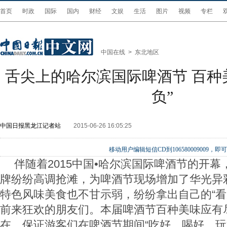
首页
时政
国际
国内
财经
文娱
生活
图片
视频
专栏
中国在线
>
东北地区
舌尖上的哈尔滨国际啤酒节 百种
负”
中国日报黑龙江记者站
2015-06-26 16:05:25
移动用户编辑短信CD到106580009009
伴随着2015中国•哈尔滨国际啤酒节的开
牌纷纷高调抢滩，为啤酒节现场增加了华光异
特色风味美食也不甘示弱，纷纷拿出自己的“看
前来狂欢的朋友们。本届啤酒节百种美味应有
在，保证游客们在啤酒节期间“吃好，喝好，玩