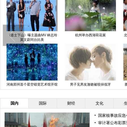
《道士下山》曝主题曲MV 林志玲
杭州举办西湖荷花展
北
莫文蔚同台比美
河南郑州首个星空错觉艺术馆开馆
男子见男友激吻被咬掉假牙
国内
国际
财经
文化
国家核事故应急
审计署公布彩票