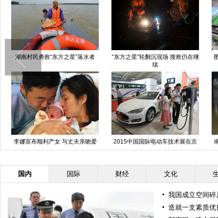
湖南村民勇救“东方之星”落水者
“东方之星”轮翻沉现场 搜救仍在继
图片精选
续
李娜宣布顺利产女 与丈夫亲吻爱
2015中国国际电动车技术展在京
南方遭遇
女
举行
国内
国际
财经
文化
我国成立空间碎
造就一支素质优