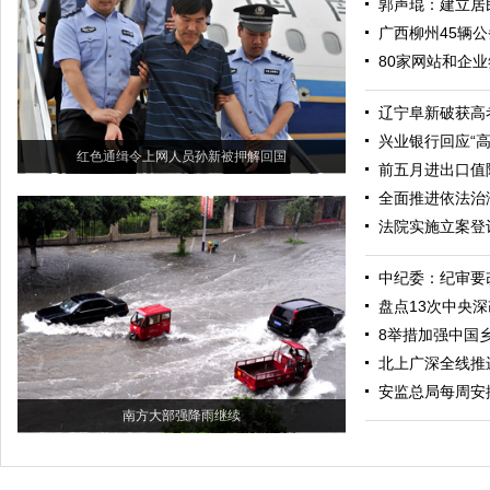
郭声琨：建立居
广西柳州45辆
80家网站和企
辽宁阜新破获高
兴业银行回应“高
红色通缉令上网人员孙新被押解回国
前五月进出口值降
全面推进依法治
法院实施立案登
中纪委：纪审要
盘点13次中央深
8举措加强中国
北上广深全线推
安监总局每周安
南方大部强降雨继续