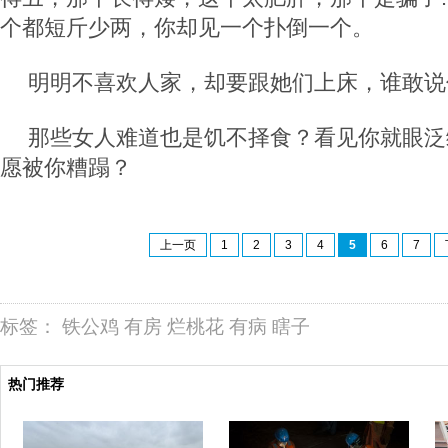
个都短斤少两，你却见一个扑倒一个。
明明不喜欢人家，却要跟她们上床，谁敢说
那些女人难道也是饥不择食？看见你就眼泛
愿被你糟蹋？
上一页
1
2
3
4
5
6
7
标签：
铁公鸡
有房
烂桃花
有病
瞎子
热门推荐