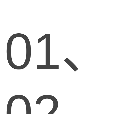
01、
02