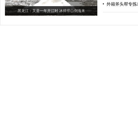
外籍斧头帮专拣
黑龙江：又是一年开江时 冰排排山倒海来