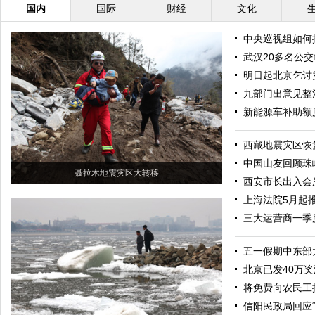
国内
国际
财经
文化
中央巡视组如何
武汉20多名公
明日起北京乞讨
九部门出意见整
新能源车补助额度
西藏地震灾区恢
中国山友回顾珠
聂拉木地震灾区大转移
西安市长出入会
上海法院5月起
三大运营商一季
五一假期中东部
北京已发40万
将免费向农民工
信阳民政局回应“