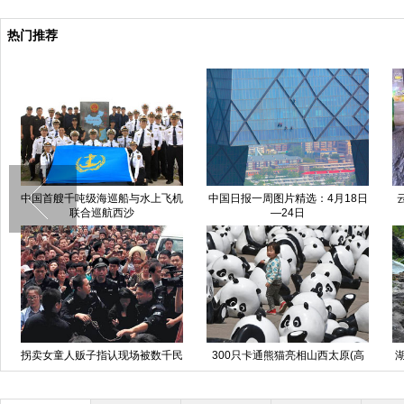
热门推荐
中国首艘千吨级海巡船与水上飞机
中国日报一周图片精选：4月18日
联合巡航西沙
—24日
拐卖女童人贩子指认现场被数千民
300只卡通熊猫亮相山西太原(高
众包围
清组图)