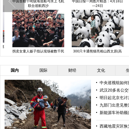
中国首艘千吨级海巡船与水上飞机
中国日报一周图片精选：4月18日
联合巡航西沙
—24日
拐卖女童人贩子指认现场被数千民
300只卡通熊猫亮相山西太原(高
众包围
清组图)
国内
国际
财经
文化
中央巡视组如何
武汉20多名公
明日起北京乞讨
九部门出意见整
新能源车补助额度
西藏地震灾区恢