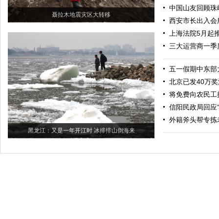
中国山友回顾珠
聂拉木地震灾区大转移
西安市长出入会
上海法院5月起
三大运营商一季
五一假期中东部
北京已发40万
将免费向农民工
信阳民政局回应“
外籍斧头帮专拣
黑龙江：又是一年开江时 冰排排山倒海来