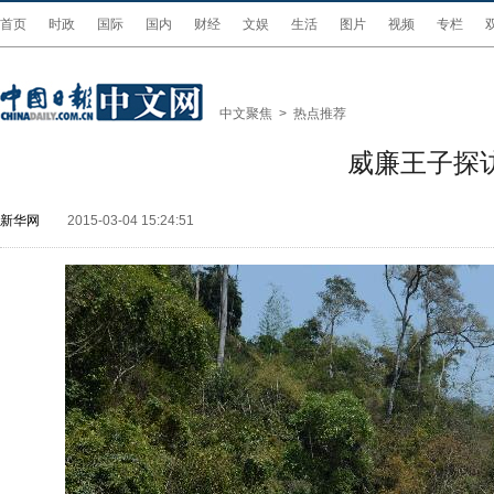
首页
时政
国际
国内
财经
文娱
生活
图片
视频
专栏
中文聚焦
>
热点推荐
威廉王子探
新华网
2015-03-04 15:24:51