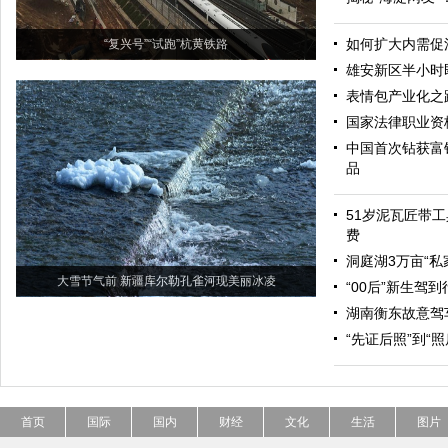
如何扩大内需促
“复兴号”“试跑”杭黄铁路
雄安新区半小时
表情包产业化之
国家法律职业资
中国首次钻获富
品
51岁泥瓦匠带工
费
洞庭湖3万亩“私
大雪节气前 新疆库尔勒孔雀河现美丽冰凌
“00后”新生驾
湖南衡东故意驾
“先证后照”到“
首页
国际
国内
财经
文化
生活
图片