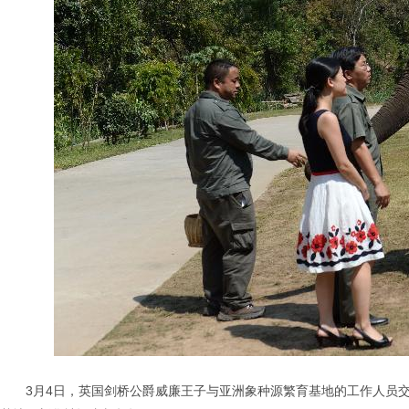
3月4日，英国剑桥公爵威廉王子与亚洲象种源繁育基地的工作人员