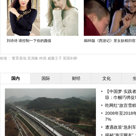
刘诗诗 请控制一下你的颜值
揭86版《西游记》里女妖精归宿
标签：
繁育基地
亚洲象
种源
威廉王子
英国剑桥
国内
国际
财经
文化
【中国梦·实践
琼：巾帼巧绣促增
吃网红“故宫雪糕
2008年至20
7%
遭遇政策“急刹车
揭秘“海淀网友