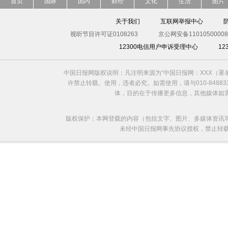
首页
国际
国内
财经
文化
生活
图片
关于我们
互联网举报中心
视听节目许可证0108263
京公网安备11010500008
12300电信用户申诉受理中心
1
中国日报网版权说明：凡注明来源为“中国日报网：XXX（
许禁止转载、使用，违者必究。如需使用，请与010-8488
体，目的在于传播更多信息，其他媒体如
版权保护：本网登载的内容（包括文字、图片、多媒体资讯
未经中国日报网事先协议授权，禁止转载使用。给