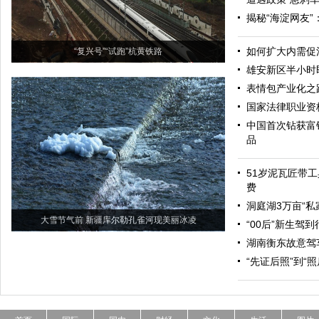
揭秘“海淀网友
如何扩大内需促
“复兴号”“试跑”杭黄铁路
雄安新区半小时
表情包产业化之
国家法律职业资
中国首次钻获富
品
51岁泥瓦匠带工
费
洞庭湖3万亩“私
大雪节气前 新疆库尔勒孔雀河现美丽冰凌
“00后”新生驾
湖南衡东故意驾
“先证后照”到“