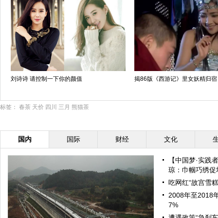
刘诗诗 请控制一下你的颜值
揭86版《西游记》里女妖精归宿
标签：
春茶
天价
四川
三月
熊猫茶
国内
国际
财经
文化
【中国梦·实践
琼：巾帼巧绣促增
吃网红“故宫雪糕
2008年至20
7%
遭遇政策“急刹车