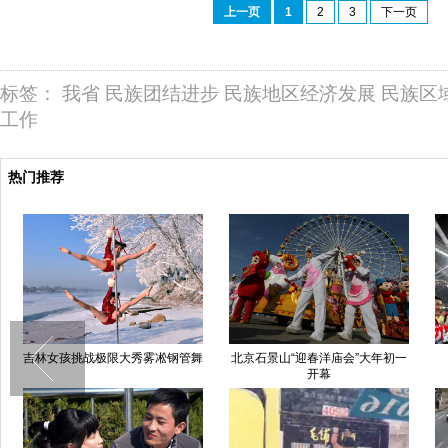
上一页
1
2
3
下一页
标签：
我省
民族团结进步
民族地区经济发展
民族区
工作
热门推荐
吉林女孩挑战极限大秀雾凇钢管舞
北京石景山“迎春洋庙会”大年初一
开幕