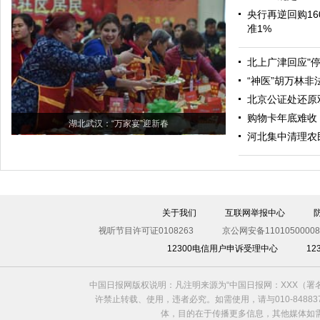
央行再逆回购16
准1%
北上广津回应"
“神医”胡万林
北京公证处还原
购物卡年底难收 
湖北武汉：“万家宴”迎新春
河北集中清理农
关于我们
互联网举报中心
视听节目许可证0108263
京公网安备11010500008
12300电信用户申诉受理中心
1
中国日报网版权说明：凡注明来源为“中国日报网：XXX（
许禁止转载、使用，违者必究。如需使用，请与010-8488
体，目的在于传播更多信息，其他媒体如