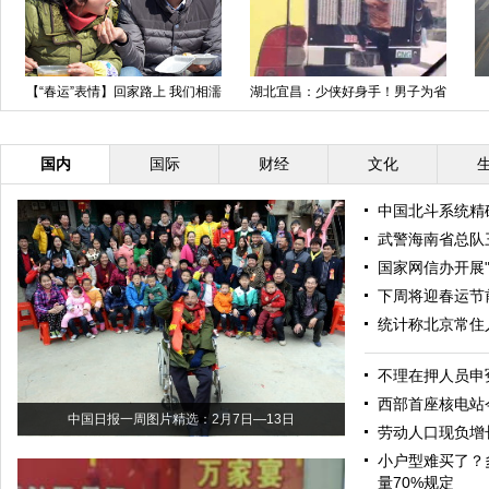
【“春运”表情】回家路上 我们相濡
湖北宜昌：少侠好身手！男子为省
以沫的爱情
1块钱扒公交车车尾
国内
国际
财经
文化
中国北斗系统精
武警海南省总队
国家网信办开展
下周将迎春运节
统计称北京常住
不理在押人员申
西部首座核电站
中国日报一周图片精选：2月7日—13日
劳动人口现负增
小户型难买了？
量70%规定