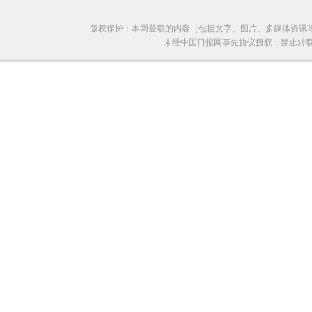
版权保护：本网登载的内容（包括文字、图片、多媒体资讯
未经中国日报网事先协议授权，禁止转载使用。给