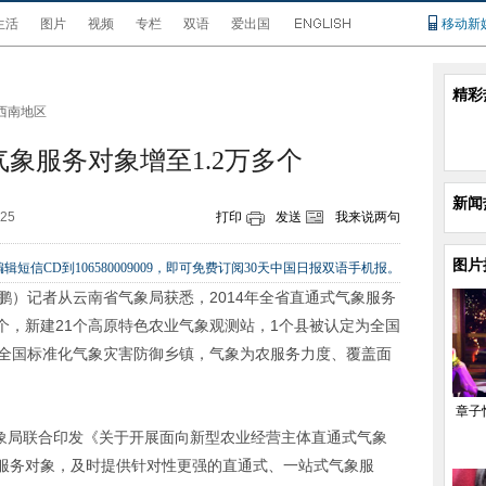
生活
图片
视频
专栏
双语
爱出国
移动新
精彩
西南地区
气象服务对象增至1.2万多个
新闻
:25
打印
发送
我来说两句
图片
辑短信CD到106580009009，即可免费订阅30天中国日报双语手机报。
鹏）记者从云南省气象局获悉，2014年全省直通式气象服务
0多个，新建21个高原特色农业气象观测站，1个县被认定为全国
为全国标准化气象灾害防御乡镇，气象为农服务力度、覆盖面
章子
气象局联合印发《关于开展面向新型农业经营主体直通式气象
服务对象，及时提供针对性更强的直通式、一站式气象服