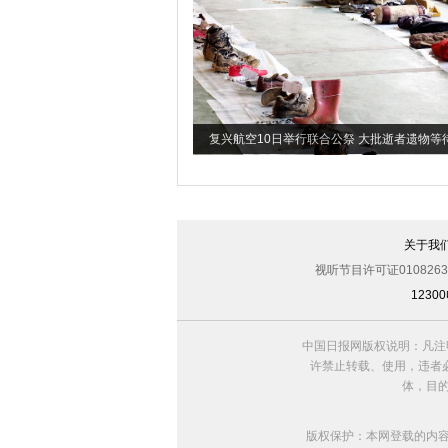
复兴航空10日举行联合公祭 大批逝者遗物等
关于我
视听节目许可证0108263
123
中国日报网版权说明：凡注
许禁止转载、使用，违者必
体，目
版权保护：本网登载的内