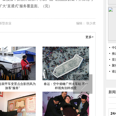
大“直通式”服务覆盖面。（完）
新型农业
编辑： 张少虎
更多>
中
推
亚
聚
谁
站装甲车变景点合影挡风为
春运：空中俯瞰广州火车站 不一
章子怡落
旅客“服务”
样视角别样感受
新闻
2