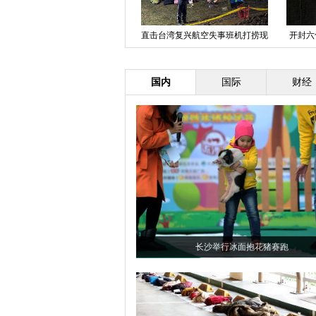
跳小苹果截肢男孩圆梦 驾飞机“冲
直击台湾复兴航空失事班机打捞现
开封六
上云霄”
场
国内
国际
财经
长沙举行冰面抱花猪赛跑