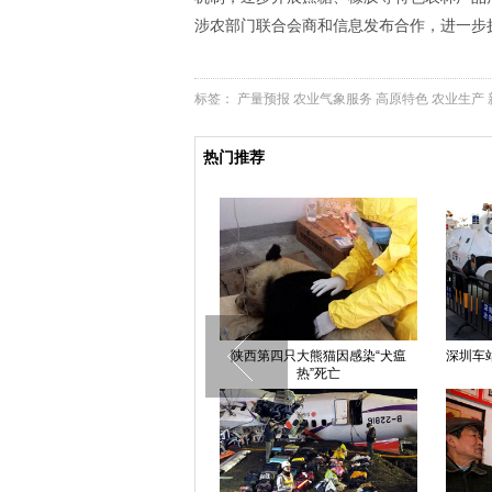
涉农部门联合会商和信息发布合作，进一步扩
标签：
产量预报
农业气象服务
高原特色
农业生产
热门推荐
重庆街头惊现“冥币哥”征90后美女
陕西第四只大熊猫因感染“犬瘟
深圳车
入土为伴
热”死亡