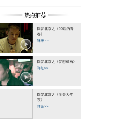
团携66头肥猪慰问
四川“熊猫爱情走廊”守护人 大雪中
百荣商户摆地摊
兵（组图）
巡山拾垃圾
圆梦北京之《90后的青
春》
详细>>
圆梦北京之《梦想成画》
详细>>
圆梦北京之《闯关大年
夜》
详细>>