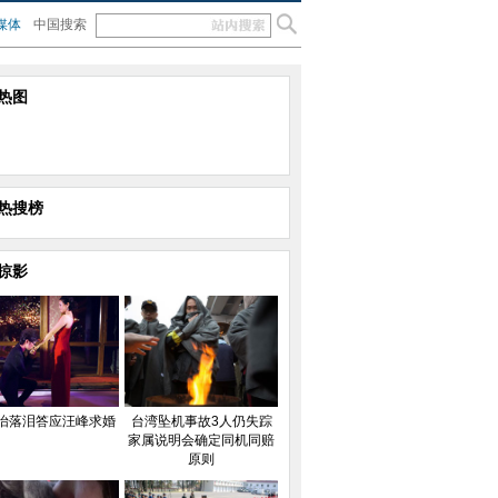
媒体
中国搜索
热图
热搜榜
掠影
怡落泪答应汪峰求婚
台湾坠机事故3人仍失踪
家属说明会确定同机同赔
原则