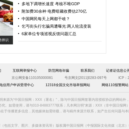
多地下调增长速度 考核不唯GDP
附加费30余种 电费暗藏收费估270亿
中国网民每天上网都干啥？
乞丐街头行乞骗局遭曝光:两人轮流变装
6家单位专项巡视反馈问题汇总
待辨识
们
互联网举报中心
防范网络诈骗
联系我们
记者证信息公
京公网安备110105000081
号京网文[2011]0283-097号
ICP：2
00电信用户申诉受理中心
12318全国文化市场举报网站
网络110报警网站
明来源为“中国日报网：XXX（署名）”，除与中国日报网签署内容授权协议的网站外
究。如需使用，请与010-84883777联系；凡本网注明“来源：XXX（非中国日报网
的在于传播更多信息，其他媒体如需转载，请与稿件来源方联系，如产生任何问题与本
容（包括文字、图片、多媒体资讯等）版权属中国日报网（中报国际文化传媒（北京）