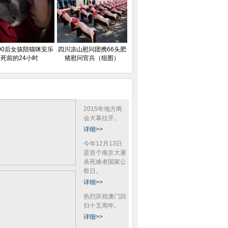
90后女孩陪猫咪安乐
四川凉山慰问团携66头肥
死前的24小时
猪慰问官兵（组图）
2015年地方两
会大幕拉开。
详细>>
今年12月13日
是首个南京大屠
杀死难者国家公
祭日。
详细>>
热烈庆祝澳门回
归十五周年。
详细>>