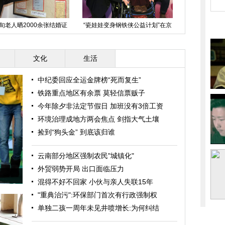
旬老人晒2000余张结婚证
“瓷娃娃变身钢铁侠公益计划”在京
四川凉山慰问
盼众人珍视婚姻
启动
官
文化
生活
中纪委回应全运金牌榜“死而复生”
铁路重点地区有余票 莫轻信票贩子
今年除夕非法定节假日 加班没有3倍工资
环境治理成地方两会焦点 剑指大气土壤
捡到“狗头金” 到底该归谁
云南部分地区强制农民"城镇化"
外贸弱势开局 出口面临压力
混得不好不回家 小伙与亲人失联15年
"重典治污":环保部门首次有行政强制权
单独二孩一周年未见井喷增长:为何纠结