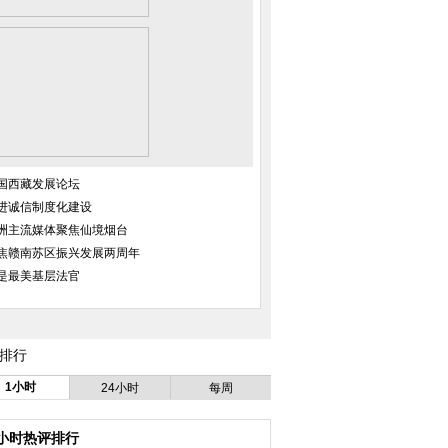
国西藏发展论坛
进诚信制度化建设
洲主流媒体聚焦仙境烟台
焦赣南苏区振兴发展两周年
是最美基层法官
泪答应汪峰求婚
台湾坠机事故3人仍失踪 家属说明
成都90后女孩陪猫
会确定同机同赔原则
24小时
排行
1小时
24小时
每周
4小时热评排行