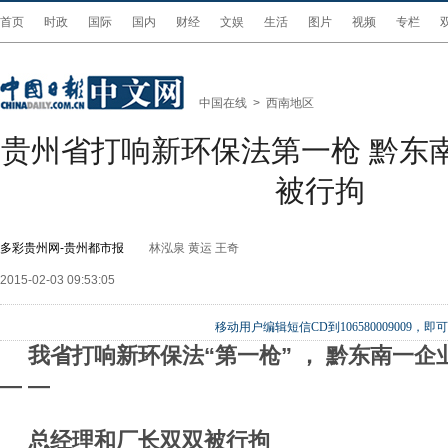
首页
时政
国际
国内
财经
文娱
生活
图片
视频
专栏
中国在线
>
西南地区
贵州省打响新环保法第一枪 黔东
被行拘
多彩贵州网-贵州都市报
林泓泉 黄运 王奇
2015-02-03 09:53:05
移动用户编辑短信CD到106580009009
我省打响新环保法“第一枪” ， 黔东南一企
— —
总经理和厂长双双被行拘