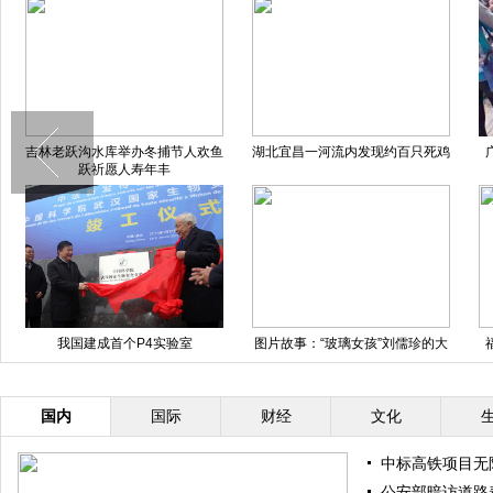
吉林老跃沟水库举办冬捕节人欢鱼
湖北宜昌一河流内发现约百只死鸡
跃祈愿人寿年丰
我国建成首个P4实验室
图片故事：“玻璃女孩”刘儒珍的大
学生活
国内
国际
财经
文化
中标高铁项目无
公安部暗访道路