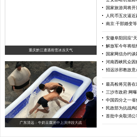
国家旅游局将开
人民币五次逼近
南京:干部婚变
安徽阜阳回应“
解放军今年将组
重庆黔江遭遇雨雪冰冻天气
国家网信办约谈
河南西峡民众因
招远涉邪教故意
最高检将完善在
三沙市政府:网
中国四分之一省份
民政部为抗战殉
首批中央取消公
广东清远：牛奶豆腐池中上演摔跤大战