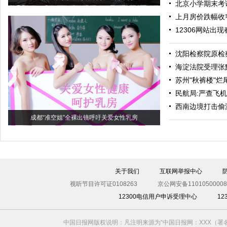
北京小学期末考
上月房价跌幅收
12306网站出现
沈阳检察院原检
海淀法院受理张
苏州"秋裤楼"烂
民航局:严查飞
西南边境打击偷渡
成都“准空姐”全裸出镜呼吁关爱女性乳房
关于我们
互联网举报中心
视听节目许可证0108263
京公网安备11010500008
12300电信用户申诉受理中心
1
中国日报网版权说明：凡注明来源为“中国日报网：XXX（