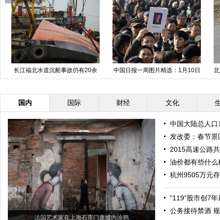
长江福北水道沉船事故仍有20余
中国日报一周图片精选：1月10日
北
人失踪
—16日
国内
国际
财经
文化
中国大陆总人口1
发改委：春节景
2015高速公路
油价都有些什么税
杭州9505万元
"119”股市创
公务接待禁酒 
法国艺术家在上海石库门废墟内涂鸦