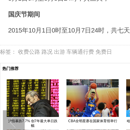
国庆节期间
2015年10月1日0时至10月7日24时，共七
标签：
收费公路
路况
出游
车辆通行费
免费日
热门推荐
沪指暴跌7.7% 创7年最大单日跌
CBA全明星赛在国家体育馆举行
哈
幅