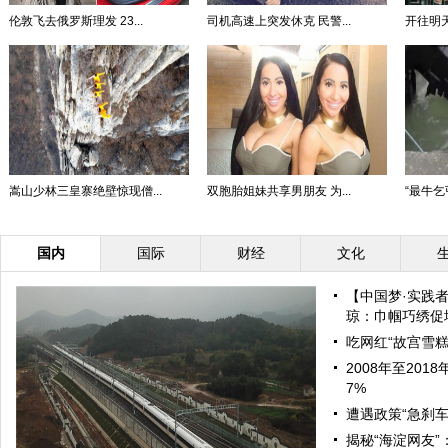
伦敦飞去俄罗斯理发 23...
司机高速上突发休克 民警...
开往明天
嵩山少林三皇寨绝壁惊现僧...
双胞胎姐妹共享男朋友 为...
“最牛乞
国内
国际
财经
文化
【中国梦·实践
琼：巾帼巧绣促增
吃网红“故宫雪糕
2008年至20
7%
遭遇政策“急刹车
揭秘“海淀网友