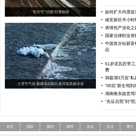
如何扩大内需促
“复兴号”“试跑”杭黄铁路
雄安新区半小时
表情包产业化之
国家法律职业资
中国首次钻获富
品
51岁泥瓦匠带工
费
洞庭湖3万亩“私
大雪节气前 新疆库尔勒孔雀河现美丽冰凌
“00后”新生驾
湖南衡东故意驾
“先证后照”到“
首页
国际
国内
财经
文化
生活
图片