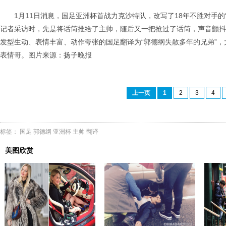
1月11日消息，国足亚洲杯首战力克沙特队，改写了18年不胜对手
记者采访时，先是将话筒推给了主帅，随后又一把抢过了话筒，声音颤抖
发型生动、表情丰富、动作夸张的国足翻译为“郭德纲失散多年的兄弟”，
表情哥。图片来源：扬子晚报
上一页
1
2
3
4
标签：
国足
郭德纲
亚洲杯
主帅
翻译
美图欣赏