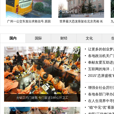
广州一公交车发出求救信号 原因
世界最大恐龙骨架在北京亮相 长
九
不明(图)
约38米
国内
国际
财经
文化
让更多的创业梦
各地政法机关广
奉献友爱互助进
互联网的海洋，
2015“态屏盛视
增强全社会厉行
各地各部门举办
火锅店闭门谢客 专门宴请180位环卫工
在人生境界中寻
“稳”中见“优”