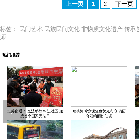
上一页
1
2
下一页
标签：
民间艺术
民族民间文化
非物质文化遗产
传承
师
热门推荐
江苏南通：“宪法单行本”进社区 迎
瑞典海滩惊现蓝色荧光海浪 场面
接首个国家宪法日
奇幻绚丽如仙境