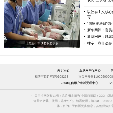
农民“三块地”改
以社会主义核心
育
“国家宪法日”
新华网评：官员
新华网评：以崭
律令，靠什么存
甘肃出生罕见四胞胎男婴
关于我们
互联网举报中心
视听节目许可证0108263
京公网安备11010500008
12300电信用户申诉受理中心
1
中国日报网版权说明：凡注明来源为“中国日报网：XXX（
许禁止转载、使用，违者必究。如需使用，请与010-8488
体，目的在于传播更多信息，其他媒体如