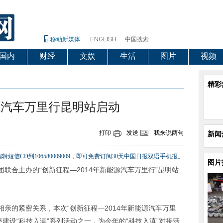
移动新媒体
中国搜索
国内
财经
文娱
生活
图片
视频
精彩
能源汽车万里行昆明站启动
打印
发送
我来说两句
新闻
辑短信CD到106580009009，即可免费订阅30天中国日报双语手机报。
图片
联合主办的“创新征程—2014年新能源汽车万里行”昆明站
亲的紧密关系，本次“创新征程—2014年新能源汽车万里
建设“科技入滇”系列活动之一，为今年的“科技入滇”对接活