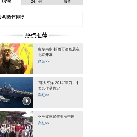
1小时
24小时
每周
4小时热评排行
挫爬上江面大桥灯架
深圳男子掐死情人欲从20层跳楼
APEC国家会议中
欲轻生
僵持十余小时
细分15个功
费尔南多·帕西哥油画展在
北京开幕
详细>>
“环太平洋-2014”演习：中
各地的一块块柏林墙
海南屯昌：妻子率众捉奸 反贪局
苏州提升大运河两岸
长已停职检查
美合作受肯定
详细>>
亚洲媒体聚焦美丽中国
详细>>