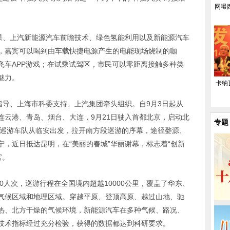
网曝
成果、上汽新能源汽车前瞻技术、绿色氢能利用以及新能源汽车
，嘉宾可以喝到由车载快捷电源产生的电能现场烧制的咖
飞车APP游戏；在试乘试驾区，市民可以零距离接触多种类
魅力。
卡纳
指导、上海市科委支持、上汽集团牵头组织。自9月3日起从
连云港、青岛、烟台、大连，9月21日驶入首都北京，启动北
专题
，巡游车队从临安出发，拉开南方段巡游的序幕，途径婺源、
，近日抵达昆明，在“美丽的春城”华丽谢幕，标志着“创新
官。
0人次，巡游行程在全国境内超越10000公里，覆盖了华东、
气候区域和地理区域。穿越平原、登顶高原、越过山地、驰
热、北方干燥的气候环境，新能源汽车在多种气候、路况、
技术指标经过充分检验，获得的数据都达到科研要求。