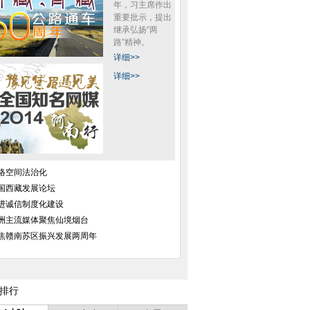
年，习主席作出
重要批示，提出
继承弘扬“两
路”精神。
详细>>
详细>>
络空间法治化
国西藏发展论坛
进诚信制度化建设
洲主流媒体聚焦仙境烟台
焦赣南苏区振兴发展两周年
排行