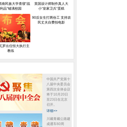
西南民族大学查寝“战
英国设计师制作真人大
利品”铺满校园
小“皇家卫兵”蛋糕
90后女生打两份工 支持农
民丈夫自费拍电影
瓦罗出任恒大执行主
教练
中国共产党第十
八届中央委员会
第四次全体会议
将于10月20日
至23日在北京
召开。
详细>>
川藏青藏公路建
成通车60周