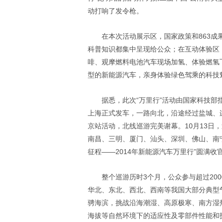
动打响了发令枪。
在本次活动展示区，国家政策和863
科普知识都集中呈现给公众；在互动体验区
啡、观摩燃料电池汽车现场加氢、体验燃氢
型的新能源汽车，亲身体验绿色驾乘的科技
据悉，此次“万里行”活动由国家科技部
上海正式发车，一路向北，沿途经过盐城、
京站活动，北线巡游完美谢幕。10月13日
南昌、三明、厦门、汕头、深圳、佛山、南宁
征程——2014年新能源汽车万里行”圆满收
整个巡游历时3个月，公众参与超过200
华北、东北、西北、西南等我国大部分典型
骋海滨，挑战沿海潮湿、高原极寒、南方湿
海拔等自然环境下的适应性及零部件性能和