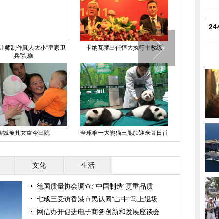
2
计师制作真人大小“皇家卫
卡纳瓦罗出任恒大执行主教练
男子因感情受
兵”蛋糕
聊城被扎女童今出院
全球唯一大熊猫三胞胎迎来百日首
散落在世界
次公开亮相
文化
生活
德国质量协会调查:"中国制造"更重品质
七成三受访香港市民认同"占中"马上退场
网信办开促进电子商务创新和发展座谈会