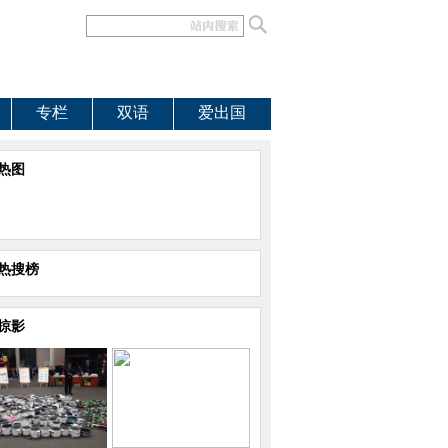
专栏
双语
爱出国
热图
热搜榜
掠影