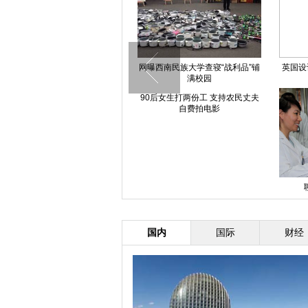
鸟巢放烟花 预演APEC欢迎晚宴
网曝西南民族大学查寝“战利品”铺
英国设
满校园
90后女生打两份工 支持农民丈夫
自费拍电影
2014年度野生动物摄影师获奖作
品
国内
国际
财经