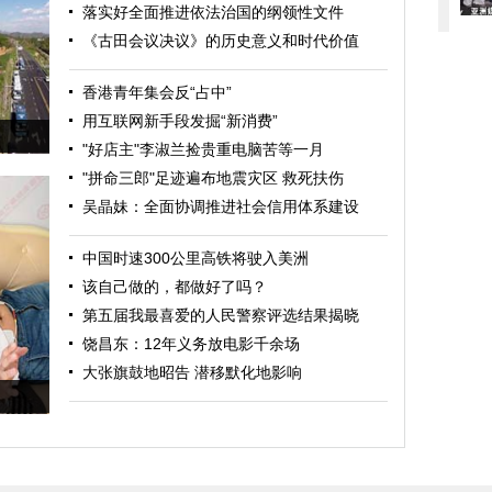
落实好全面推进依法治国的纲领性文件
《古田会议决议》的历史意义和时代价值
香港青年集会反“占中”
用互联网新手段发掘“新消费”
"好店主"李淑兰捡贵重电脑苦等一月
"拼命三郎"足迹遍布地震灾区 救死扶伤
吴晶妹：全面协调推进社会信用体系建设
中国时速300公里高铁将驶入美洲
该自己做的，都做好了吗？
第五届我最喜爱的人民警察评选结果揭晓
饶昌东：12年义务放电影千余场
大张旗鼓地昭告 潜移默化地影响