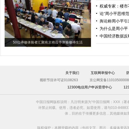
权威专家：楼市
论“周小平思维范
舆论称周小平引
为什么是周小平
中国经济数据反
50位禅修体验者汇聚南京栖霞寺体验修禅生活
关于我们
互联网举报中心
视听节目许可证0108263
京公网安备11010500008
12300电信用户申诉受理中心
1
中国日报网版权说明：凡注明来源为“中国日报网：XXX（
许禁止转载、使用，违者必究。如需使用，请与010-8488
体，目的在于传播更多信息，其他媒体如
版权保护：本网登载的内容（包括文字、图片、多媒体资讯