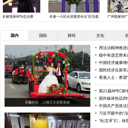
长春一小区水泥缝里长出“巨无霸
广州陈家祠广场成短命建筑 8亿打
白菜” 直径一米
造使用4年被拆
国内
国际
财经
文化
用法治精神推进
稳中有进态势未
中国经济健康增
国民经济在新常
香港人士：希望
第21届APEC
国外媒体热议四
安徽阜阳：12辆叉车迎娶新娘
中国共产党依法治
习近平眼中的“法
“杜汶泽”们，