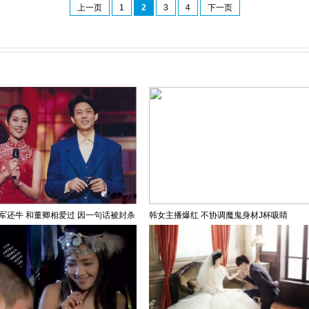
上一页
1
2
3
4
下一页
军还牛 和董卿相爱过 因一句话被封杀
韩女主播爆红 不协调魔鬼身材J杯吸睛