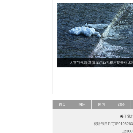
大雪节气前 新疆库尔勒孔雀河现美丽冰
首页
国际
国内
财经
关于我
视听节目许可证0108263
123