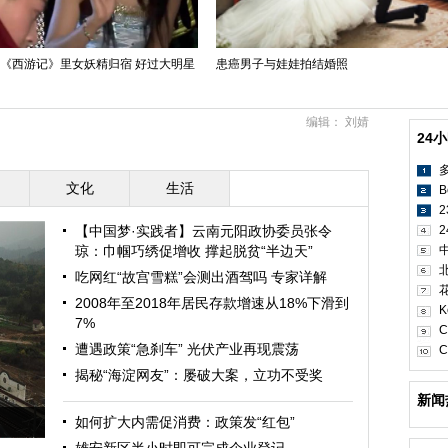
版《西游记》里女妖精归宿 好过大明星
患癌男子与娃娃拍结婚照
编辑： 刘婧
24
文化
生活
B
【中国梦·实践者】云南元阳政协委员张令
2
琼：巾帼巧绣促增收 撑起脱贫“半边天”
吃网红“故宫雪糕”会测出酒驾吗 专家详解
2008年至2018年居民存款增速从18%下滑到
K
7%
C
遭遇政策“急刹车” 光伏产业再现震荡
C
揭秘“海淀网友”：屡破大案，立功不受奖
新闻
如何扩大内需促消费：政策发“红包”