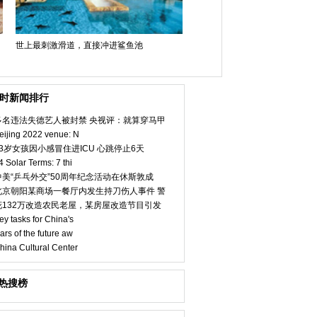
世上最刺激滑道，直接冲进鲨鱼池
小时新闻排行
多名违法失德艺人被封禁 央视评：就算穿马甲
eijing 2022 venue: N
23岁女孩因小感冒住进ICU 心跳停止6天
4 Solar Terms: 7 thi
中美“乒乓外交”50周年纪念活动在休斯敦成
北京朝阳某商场一餐厅内发生持刀伤人事件 警
花132万改造农民老屋，某房屋改造节目引发
ey tasks for China's
ars of the future aw
hina Cultural Center
热搜榜