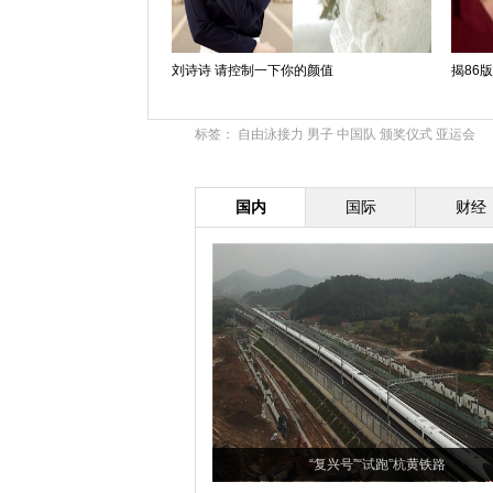
刘诗诗 请控制一下你的颜值
揭86
标签：
自由泳接力
男子
中国队
颁奖仪式
亚运会
国内
国际
财经
“复兴号”“试跑”杭黄铁路