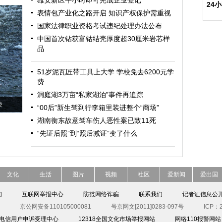
雄安新区半小时即可完成企业登记
24
表情包产业化之路开启 知识产权保护需重视
国家法律职业资格考试违纪处理办法公布
中国首次钻获富钴结壳厚度超30厘米岩芯样
品
51岁泥瓦匠带工具上大学 学校免去6200元学
费
洞庭湖3万亩“私家湖泊”事件再追踪
凌
“00后”新生驾到行李箱里装进整个“商场”
湖南衡东故意驾车伤人恶性案已致11死
“先证后照”到“照后减证”变了什么
文化
生活
图片
视频
社区
爱新闻
爱出国
们
互联网举报中心
防范网络诈骗
联系我们
记者证信息公
京公网安备110105000081
号京网文[2011]0283-097号
ICP：2
00电信用户申诉受理中心
12318全国文化市场举报网站
网络110报警网站