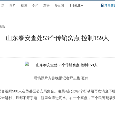
生活
图片
视频
专栏
双语
爱出国
移动新
法治
山东泰安查处53个传销窝点 控制159人
现场照片齐鲁晚报记者邢志彬 张伟
联合组织500人在岱岳区公安局集合。凌晨4点分为7个行动组再次清查
多米进村，且都不开手电，鞋里全灌进泥水。在一个窝点，三个民警翻墙头