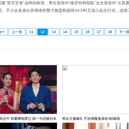
写着“苦尽甘来”这样的标语，男生宿舍叫“狼牙特种部队”女生宿舍叫“火凤
人员。不少从各派出所调来的警力都是刚值班24小时又加入此次行动，连续
|<<
上一页
11
12
13
14
15
16
17
18
下一
军还牛 和董卿相爱过 因一句话被封杀
韩女主播爆红 不协调魔鬼身材J杯吸睛