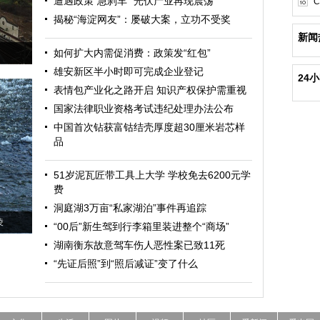
遭遇政策“急刹车” 光伏产业再现震荡
C
揭秘“海淀网友”：屡破大案，立功不受奖
新闻
如何扩大内需促消费：政策发“红包”
雄安新区半小时即可完成企业登记
24
表情包产业化之路开启 知识产权保护需重视
国家法律职业资格考试违纪处理办法公布
中国首次钻获富钴结壳厚度超30厘米岩芯样
品
51岁泥瓦匠带工具上大学 学校免去6200元学
费
洞庭湖3万亩“私家湖泊”事件再追踪
凌
“00后”新生驾到行李箱里装进整个“商场”
湖南衡东故意驾车伤人恶性案已致11死
“先证后照”到“照后减证”变了什么