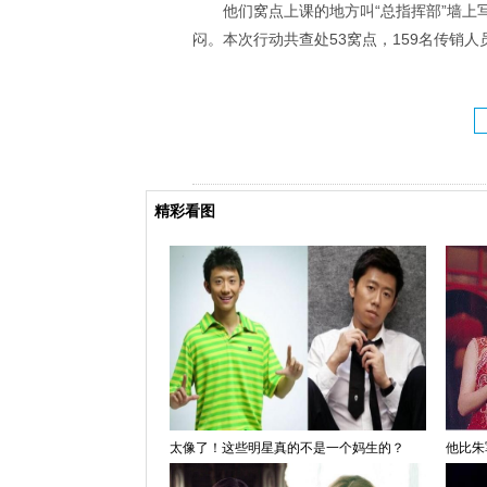
他们窝点上课的地方叫“总指挥部”墙上
闷。本次行动共查处53窝点，159名传销
精彩看图
太像了！这些明星真的不是一个妈生的？
他比朱