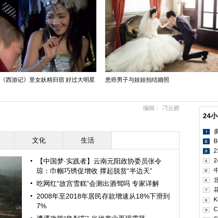
版《西游记》里女妖精归宿 好过大明星
患癌男子与娃娃拍结婚照
编辑： 刁云娇
24
文化
生活
B
【中国梦·实践者】云南元阳政协委员张令
2
琼：巾帼巧绣促增收 撑起脱贫“半边天”
吃网红“故宫雪糕”会测出酒驾吗 专家详解
2008年至2018年居民存款增速从18%下滑到
K
7%
C