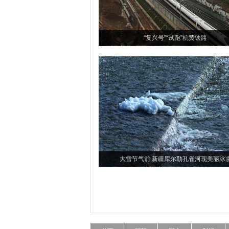
“复兴号”“试跑”杭黄铁路
大雪节气前 新疆库尔勒孔雀河现美丽冰