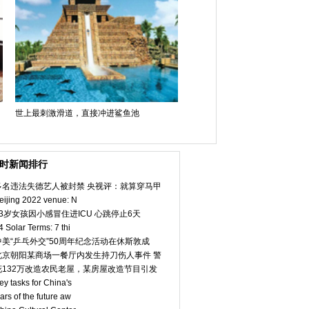
世上最刺激滑道，直接冲进鲨鱼池
小时新闻排行
多名违法失德艺人被封禁 央视评：就算穿马甲
eijing 2022 venue: N
23岁女孩因小感冒住进ICU 心跳停止6天
4 Solar Terms: 7 thi
中美“乒乓外交”50周年纪念活动在休斯敦成
北京朝阳某商场一餐厅内发生持刀伤人事件 警
花132万改造农民老屋，某房屋改造节目引发
ey tasks for China's
ars of the future aw