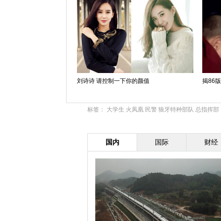
刘诗诗 请控制一下你的颜值
揭86
标签：
大学生
火凤凰
民警
狼牙特种部队
总指挥部
国内
国际
财经