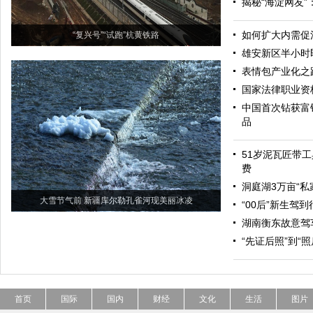
揭秘“海淀网友
如何扩大内需促
“复兴号”“试跑”杭黄铁路
雄安新区半小时
表情包产业化之
国家法律职业资
中国首次钻获富
品
51岁泥瓦匠带工
费
洞庭湖3万亩“私
大雪节气前 新疆库尔勒孔雀河现美丽冰凌
“00后”新生驾
湖南衡东故意驾
“先证后照”到“
首页
国际
国内
财经
文化
生活
图片