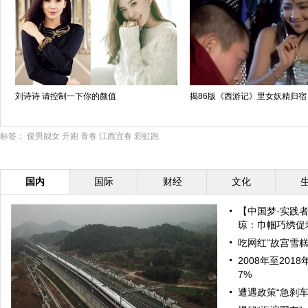
刘诗诗 请控制一下你的颜值
揭86版《西游记》里女妖精归宿
标签：
俊男靓女
开跑
青春
江西宜春
彩虹跑
国内
国际
财经
文化
【中国梦·实践
琼：巾帼巧绣促增
吃网红“故宫雪糕
2008年至20
7%
遭遇政策“急刹车