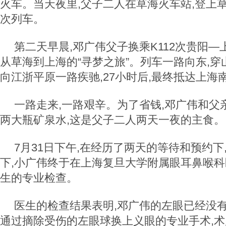
火车。当天夜里,父子二人在草海火车站,登上草
次列车。
第二天早晨,邓广伟父子换乘K112次贵阳—
从草海到上海的“寻梦之旅”。列车一路向东,穿
向江浙平原一路疾驰,27小时后,最终抵达上海
一路走来,一路艰辛。为了省钱,邓广伟和父
两大瓶矿泉水,这是父子二人两天一夜的主食。
7月31日下午,在经历了两天的等待和预约下
下,小广伟终于在上海复旦大学附属眼耳鼻喉
生的专业检查。
医生的检查结果表明,邓广伟的左眼已经没有
通过摘除受伤的左眼球换上义眼的专业手术,