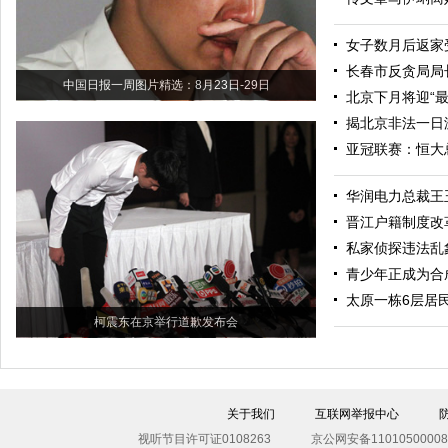
女子数月后返家受
长春市反贪局局
中国日报一周图片精选：8月23日-29日
北京下月将迎“最
揭北京非法一日
亚冠联赛：恒大
华润电力总裁王
晋江户籍制度改
私家侦探违法乱
青少年正成为合
太原一栋6层居
柯震东在京举行道歉发布会
关于我们
互联网举报中心
视听节目许可证0108263
京公网安备11010500008