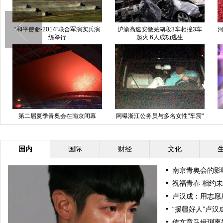
“和平使命-2014”联合军演实兵演
沪渝高速安徽芜湖段3车相撞3车
河
练举行
起火 6人成功逃生
第二届夏季青奥会在南京闭幕
网曝浙江公务员与多名女性"车震"
纪委介入
国内
国际
财经
文化
南京青奥会的影
祝福青春 相约
卢汉成：用志愿
“援疆好人”卢汉
传文章马伊琍离