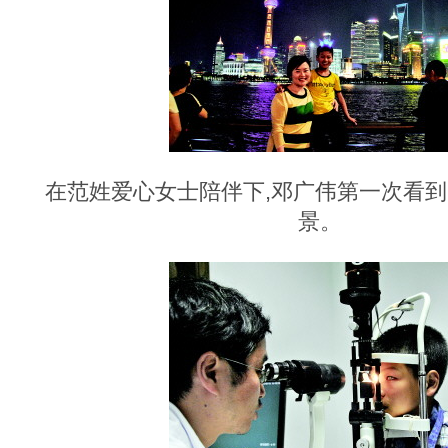
在范姓爱心女士陪伴下,邓广伟第一次看
景。