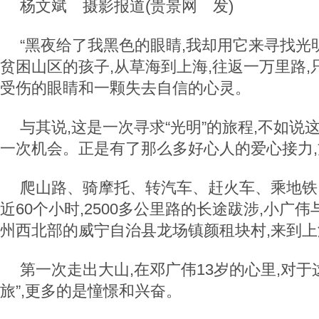
杨文斌 摄影报道(贵景网 发)
“黑夜给了我黑色的眼睛,我却用它来寻找光
贫困山区的孩子,从草海到上海,往返一万里路
受伤的眼睛和一颗失去自信的心灵。
与其说,这是一次寻求“光明”的旅程,不如说
一次机会。正是有了那么多好心人的爱心接力
爬山路、骑摩托、转汽车、赶火车、乘地铁
近60个小时,2500多公里路的长途跋涉,小广
州西北部的威宁自治县龙场镇颜租块村,来到上
第一次走出大山,在邓广伟13岁的心里,对于
旅”,更多的是憧憬和兴奋。