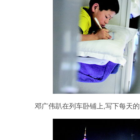
邓广伟趴在列车卧铺上,写下每天