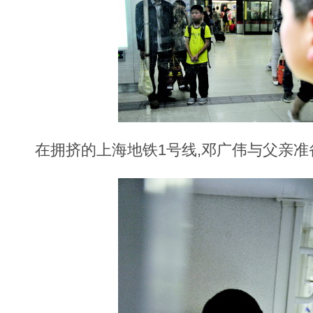
在拥挤的上海地铁1号线,邓广伟与父亲