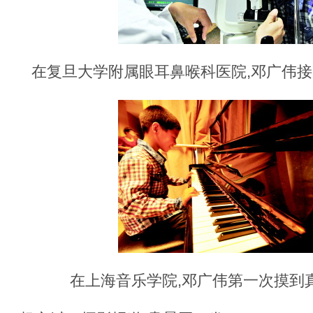
在复旦大学附属眼耳鼻喉科医院,邓广伟
在上海音乐学院,邓广伟第一次摸到