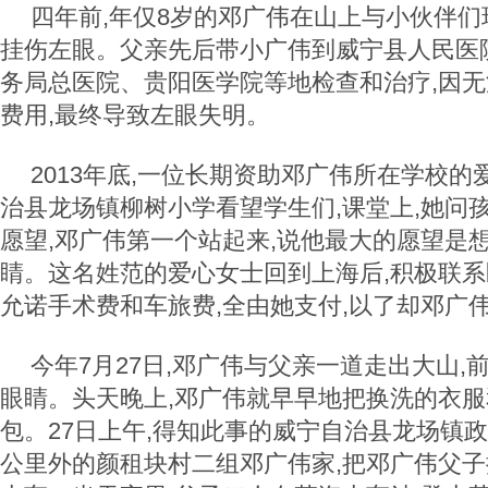
四年前,年仅8岁的邓广伟在山上与小伙伴们
挂伤左眼。父亲先后带小广伟到威宁县人民医
务局总医院、贵阳医学院等地检查和治疗,因
费用,最终导致左眼失明。
2013年底,一位长期资助邓广伟所在学校的
治县龙场镇柳树小学看望学生们,课堂上,她问
愿望,邓广伟第一个站起来,说他最大的愿望是
睛。这名姓范的爱心女士回到上海后,积极联系
允诺手术费和车旅费,全由她支付,以了却邓广
今年7月27日,邓广伟与父亲一道走出大山,
眼睛。头天晚上,邓广伟就早早地把换洗的衣
包。27日上午,得知此事的威宁自治县龙场镇政
公里外的颜租块村二组邓广伟家,把邓广伟父