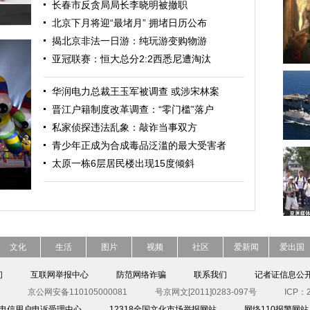
长春市反贪局局长李晓明被撤职
北京下月将迎“最堵月” 拥堵日历公布
揭北京非法一日游：纯玩游变购物游
亚冠联赛：恒大总分2:2西悉尼遭淘汰
华润电力总裁王玉军被调查 或涉宋林案
晋江户籍制度改革调查：“零门槛”落户
私家侦探违法乱象：敲诈当事双方
青少年正成为合成毒品泛滥的最大受害者
太原一栋6层居民楼出现15度倾斜
文化
生活
图片
视频
社区
爱新闻
爱出国
们
互联网举报中心
防范网络诈骗
联系我们
记者证信息公
京公网安备110105000081
号京网文[2011]0283-097号
ICP：2
00电信用户申诉受理中心
12318全国文化市场举报网站
网络110报警网站