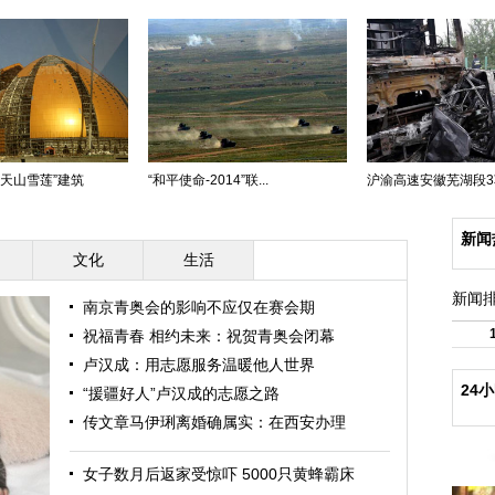
“天山雪莲”建筑
“和平使命-2014”联...
沪渝高速安徽芜湖段3车
新闻
文化
生活
新闻
南京青奥会的影响不应仅在赛会期
祝福青春 相约未来：祝贺青奥会闭幕
卢汉成：用志愿服务温暖他人世界
24
“援疆好人”卢汉成的志愿之路
传文章马伊琍离婚确属实：在西安办理
女子数月后返家受惊吓 5000只黄蜂霸床