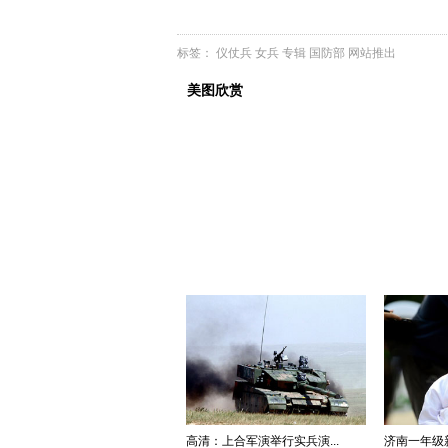
标签：
仪仗兵
女兵
专辑
国防部
网站推出
美图欣赏
高清：上合军演举行实兵演...
济南一年级新