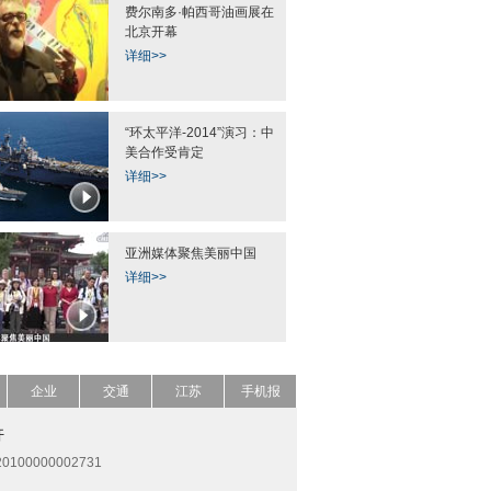
费尔南多·帕西哥油画展在
北京开幕
详细>>
“环太平洋-2014”演习：中
美合作受肯定
详细>>
亚洲媒体聚焦美丽中国
详细>>
企业
交通
江苏
手机报
开
0100000002731