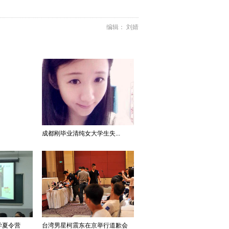
编辑： 刘婧
成都刚毕业清纯女大学生失...
学夏令营
台湾男星柯震东在京举行道歉会