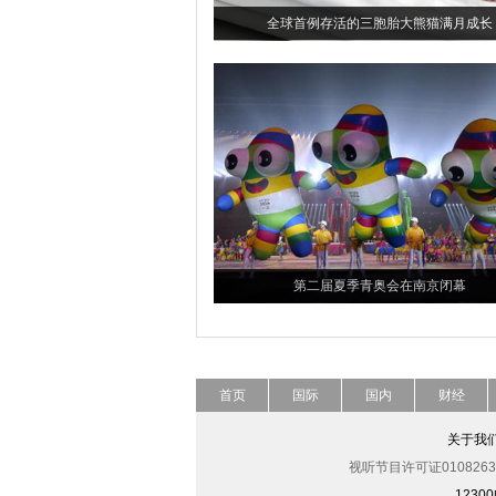
全球首例存活的三胞胎大熊猫满月成长
第二届夏季青奥会在南京闭幕
首页
国际
国内
财经
关于我
视听节目许可证0108263
123