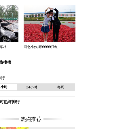
相...
河北小伙摆99999只红...
热搜榜
排行
1小时
24小时
每周
小时热评排行