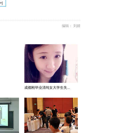
>|
编辑： 刘婧
成都刚毕业清纯女大学生失...