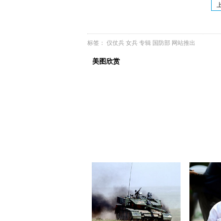
标签：
仪仗兵
女兵
专辑
国防部
网站推出
美图欣赏