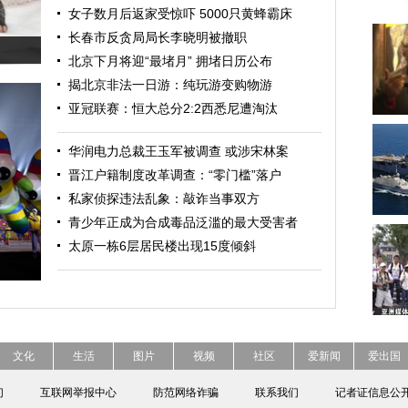
女子数月后返家受惊吓 5000只黄蜂霸床
长春市反贪局局长李晓明被撤职
北京下月将迎“最堵月” 拥堵日历公布
揭北京非法一日游：纯玩游变购物游
亚冠联赛：恒大总分2:2西悉尼遭淘汰
华润电力总裁王玉军被调查 或涉宋林案
晋江户籍制度改革调查：“零门槛”落户
私家侦探违法乱象：敲诈当事双方
青少年正成为合成毒品泛滥的最大受害者
太原一栋6层居民楼出现15度倾斜
文化
生活
图片
视频
社区
爱新闻
爱出国
们
互联网举报中心
防范网络诈骗
联系我们
记者证信息公