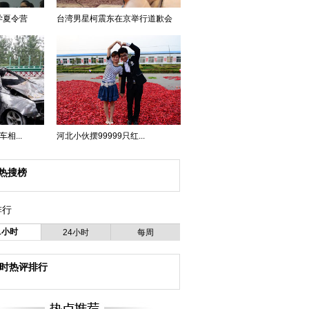
学夏令营
台湾男星柯震东在京举行道歉会
相...
河北小伙摆99999只红...
热搜榜
排行
1小时
24小时
每周
小时热评排行