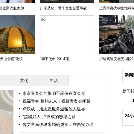
生穿汉服参加...
广东从化一警车发生交通事故
上海举办大学生性科
“天山雪莲”建筑
“和平使命-2014”联...
沪渝高速安徽芜湖段3车
新闻
文化
生活
新闻
南京青奥会的影响不应仅在赛会期
祝福青春 相约未来：祝贺青奥会闭幕
卢汉成：用志愿服务温暖他人世界
24
“援疆好人”卢汉成的志愿之路
传文章马伊琍离婚确属实：在西安办理