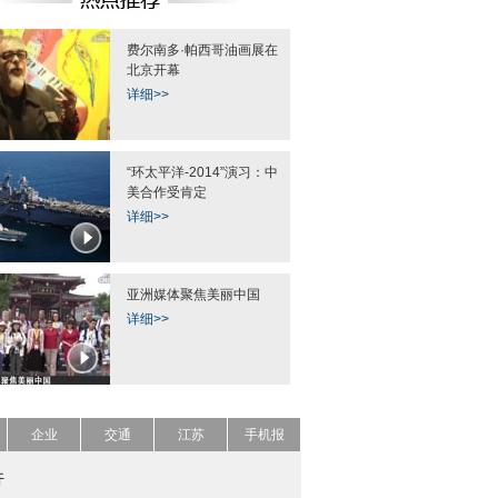
费尔南多·帕西哥油画展在
北京开幕
详细>>
“环太平洋-2014”演习：中
美合作受肯定
详细>>
亚洲媒体聚焦美丽中国
详细>>
企业
交通
江苏
手机报
开