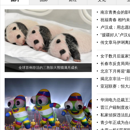
南京青奥会的影
祝福青春 相约
卢汉成：用志愿
“援疆好人”卢汉
传文章马伊琍离
女子数月后返家受
长春市反贪局局
全球首例存活的三胞胎大熊猫满月成长
北京下月将迎“最
揭北京非法一日
亚冠联赛：恒大
华润电力总裁王
晋江户籍制度改
私家侦探违法乱
青少年正成为合