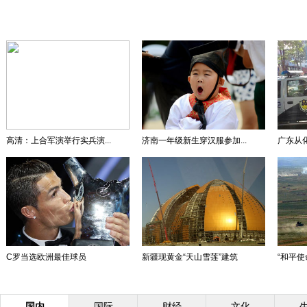
高清：上合军演举行实兵演...
济南一年级新生穿汉服参加...
广东从
C罗当选欧洲最佳球员
新疆现黄金“天山雪莲”建筑
“和平使命
国内
国际
财经
文化