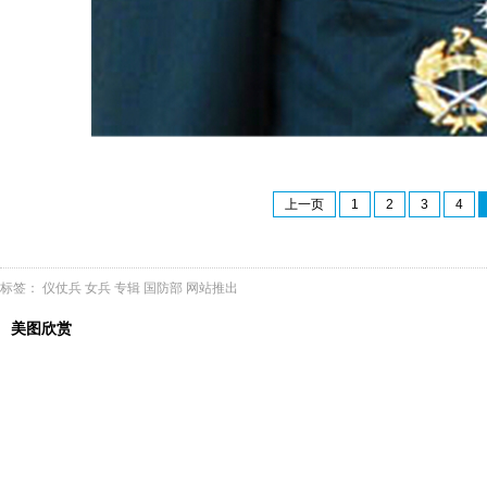
上一页
1
2
3
4
标签：
仪仗兵
女兵
专辑
国防部
网站推出
美图欣赏