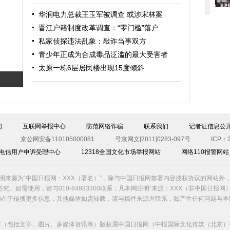
华润电力总裁王玉军被调查 或涉宋林案
晋江户籍制度改革调查：“零门槛”落户
私家侦探违法乱象：敲诈当事双方
青少年正成为合成毒品泛滥的最大受害者
太原一栋6层居民楼出现15度倾斜
们
互联网举报中心
防范网络诈骗
联系我们
记者证信息公
京公网安备110105000081
号京网文[2011]0283-097号
ICP：2
00电信用户申诉受理中心
12318全国文化市场举报网站
网络110报警网站
明来源为“中国日报网：XXX（署名）”，除与中国日报网签署内容授权协议的网站外
究。如需使用，请与010-84883300联系；凡本网注明“来源：XXX（非中国日报网
的在于传播更多信息，其他媒体如需转载，请与稿件来源方联系，如产生任何问题与本
容（包括文字、图片、多媒体资讯等）版权属中国日报网（中报国际文化传媒（北京）