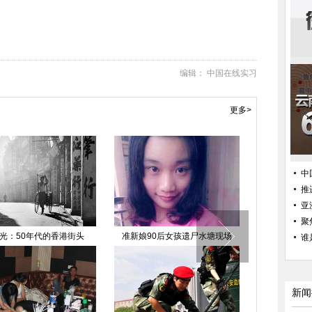
编辑： 中国在线实习
更多>
中
推
亚
聚
0后女孩遗尸水塘现场
“和平使命-2014”联合军演实兵演
沪渝高速安徽芜湖
谁
练举行
起火 6人
新闻