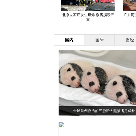
左家庄发生爆炸 楼房损毁严
广东河源吸毒“移动会所” 货柜车变
“天山女侠”
重
豪华KTV
国内
国际
财经
全球首例存活的三胞胎大熊猫满月成长