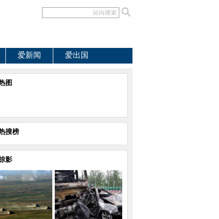
爱新闻
爱出国
热图
热搜榜
掠影