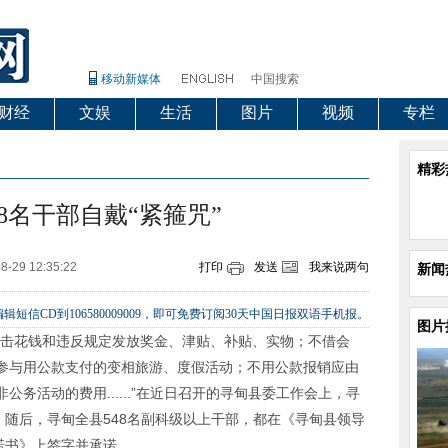
移动新媒体
中国搜索
财经
文娱
生活
图片
视频
专栏
精彩
8名干部自戴“紧箍咒”
8-29 12:35:22
打印
发送
我来说两句
新闻
辑短信CD到106580009009，即可免费订阅30天中国日报双语手机报。
图片
突击花钱和违反规定发放奖金、津贴、补贴、实物；不借会
参与用公款支付的变相旅游、度假活动；不用公款报销应由
务活动的费用......”在近日召开的寻甸县委工作会上，寻
。随后，寻甸全县548名副科级以上干部，都在《寻甸县领导
诺书》上签字并承诺。