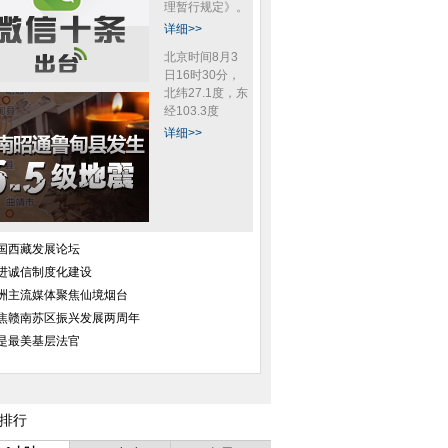
理暂行规定》。
详细>>
北京时间8月3
日16时30分，
北纬27.1度，东
经103.3度
详细>>
国西藏发展论坛
进诚信制度化建设
洲主流媒体聚焦仙境烟台
焦赣南苏区振兴发展两周年
段3车相撞3车
河北小伙摆99999只红辣椒求婚红
小三上门谈判 原配当
是最美基层法官
成功逃生
红火火
排行