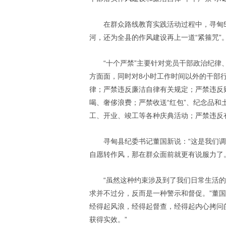
在群众路线教育实践活动过程中，寻甸5
河，还为全县的作风建设再上一道“紧箍咒”
“十个严禁”主要针对党员干部政治纪
方面面，同时对8小时工作时间以外的干部行
律；严禁违反廉洁自律有关规定；严禁违反
喝、奢侈浪费；严禁收送“红包”、纪念品
工、开业、竣工等各种庆典活动；严禁违反
寻甸县纪委书记董国新说：“这是我们
自愿转作风，那在群众面前就更有说服力了
“虽然这种约束涉及到了我们日常生活
求并不过分，反而是一种警示和督促。”董
经得起风浪，经得起督查，经得起内心拷问
获得实效。”