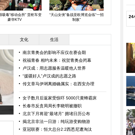
备战亚欧博览会练“一招
2
制敌”
第二届夏季青奥会在南京闭幕
网曝浙江公务员与
纪委
文化
生活
南京青奥会的影响不应仅在赛会期
祝福青春 相约未来：祝贺青奥会闭幕
卢汉成：用志愿服务温暖他人世界
“援疆好人”卢汉成的志愿之路
传文章马伊琍离婚确属实：在西安办理
女子数月后返家受惊吓 5000只黄蜂霸床
长春市反贪局局长李晓明被撤职
北京下月将迎“最堵月” 拥堵日历公布
揭北京非法一日游：纯玩游变购物游
亚冠联赛：恒大总分2:2西悉尼遭淘汰