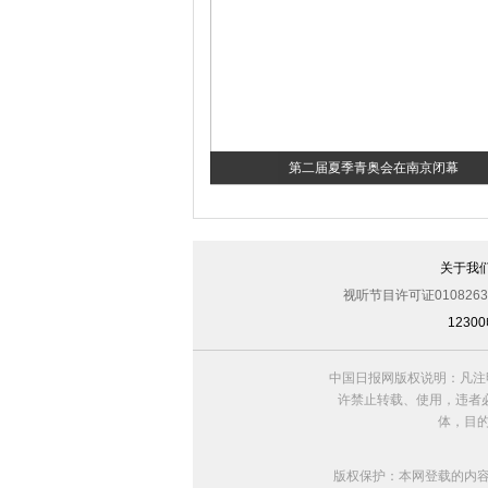
第二届夏季青奥会在南京闭幕
关于我
视听节目许可证0108263
123
中国日报网版权说明：凡注
许禁止转载、使用，违者必
体，目
版权保护：本网登载的内