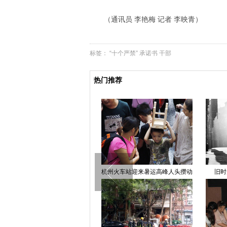
（通讯员 李艳梅 记者 李映青）
标签：
“十个严禁”
承诺书
干部
热门推荐
火车站迎来暑运高峰人头攒动
旧时光：50年代的香港街头
准新娘9