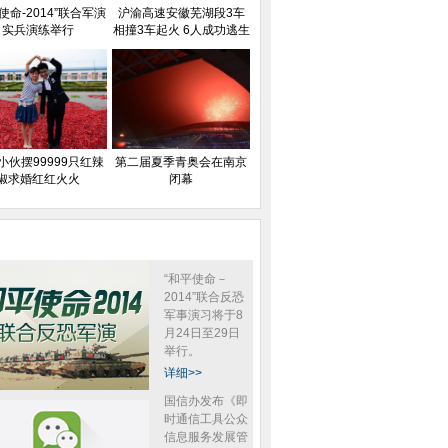
使命-2014”联合军演
沪渝高速安徽芜湖段3车
实兵演练举行
相撞3车起火 6人成功逃生
小伙摆99999只红辣
第二届夏季青奥会在南京
椒求婚红红火火
闭幕
“和平使命－
2014”联合反恐
军事演习将于8
月24日至29日
举行。
详细>>
国信办发布《即
时通信工具公众
信息服务发展管