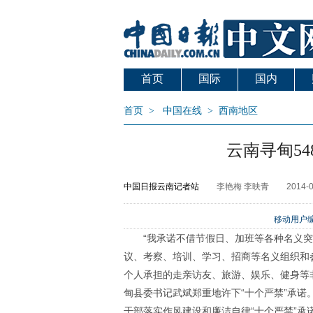
首页
国际
国内
首页
>
中国在线
>
西南地区
云南寻甸54
中国日报云南记者站
李艳梅 李映青
2014-0
移动用户编
“我承诺不借节假日、加班等各种名义
议、考察、培训、学习、招商等名义组织和
个人承担的走亲访友、旅游、娱乐、健身等非公
甸县委书记武斌郑重地许下“十个严禁”承诺
干部落实作风建设和廉洁自律“十个严禁”承