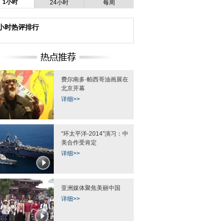
1小时
24小时
每周
辱骂手抓嘴咬碗砸 公交
4小时热评排行
多名女性"车震"
互联网大会靓丽模特吸引眼球
两醉汉殴伤
介入
费尔南多·帕西哥油画展在
北京开幕
详细>>
“环太平洋-2014”演习：中
美合作受肯定
详细>>
亚洲媒体聚焦美丽中国
详细>>