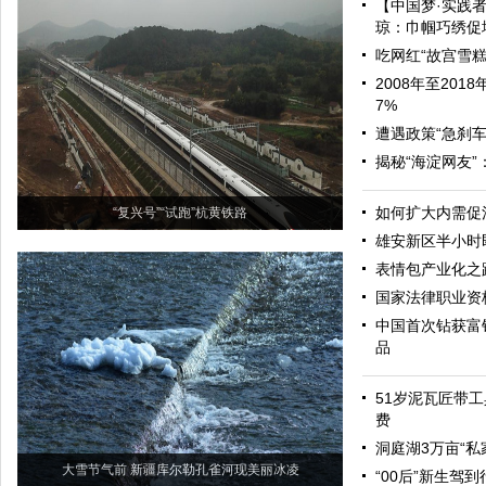
【中国梦·实践
琼：巾帼巧绣促增
吃网红“故宫雪糕
2008年至20
7%
遭遇政策“急刹车
揭秘“海淀网友
如何扩大内需促
“复兴号”“试跑”杭黄铁路
雄安新区半小时
表情包产业化之
国家法律职业资
中国首次钻获富
品
51岁泥瓦匠带工
费
洞庭湖3万亩“私
大雪节气前 新疆库尔勒孔雀河现美丽冰凌
“00后”新生驾