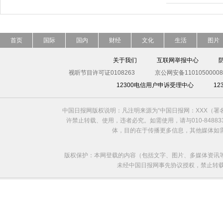
首页
国际
国内
财经
文化
生活
图片
关于我们
互联网举报中心
视听节目许可证0108263
京公网安备11010500008
12300电信用户申诉受理中心
1
中国日报网版权说明：凡注明来源为“中国日报网：XXX（
许禁止转载、使用，违者必究。如需使用，请与010-8488
体，目的在于传播更多信息，其他媒体如
版权保护：本网登载的内容（包括文字、图片、多媒体资讯
未经中国日报网事先协议授权，禁止转载使用。给