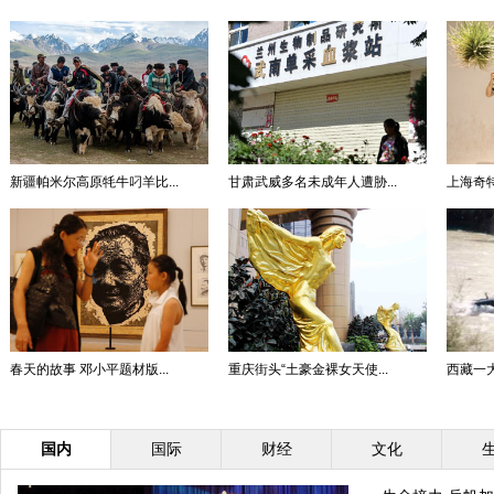
新疆帕米尔高原牦牛叼羊比...
甘肃武威多名未成年人遭胁...
上海奇特
春天的故事 邓小平题材版...
重庆街头“土豪金裸女天使...
西藏一大
国内
国际
财经
文化