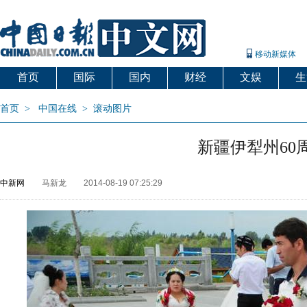
移动新媒体
首页
国际
国内
财经
文娱
生
首页
>
中国在线
>
滚动图片
新疆伊犁州60
中新网
马新龙
2014-08-19 07:25:29