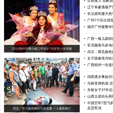
生命接力 岳帆
辽宁阜蒙遇最严
长治居民楼天然
广州7个区出现
揭开广州最繁华
广西一孤儿因得
官员频落马多地
2014纽约华裔小姐三甲出炉 18岁美少女夺魁
武汉：两瓜贩抢
女子跳秦淮河轻
广西梧州一街道
鸡西透水事故仍
马路变身机场 
失散女子37年
山西太原街头再
中国空军7型飞机
反恐军演
武汉：两瓜贩抢摊位引发血案 一人被刺身亡