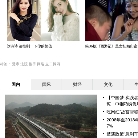
刘诗诗 请控制一下你的颜值
揭86版《西游记》里女妖精归宿
标签：
受审
法院
推手
网络
立二拆四
国内
国际
财经
文化
【中国梦·实践
琼：巾帼巧绣促增
吃网红“故宫雪糕
2008年至20
7%
遭遇政策“急刹车