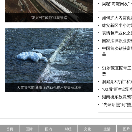
揭秘“海淀网友
如何扩大内需促
“复兴号”“试跑”杭黄铁路
雄安新区半小时
表情包产业化之
国家法律职业资
中国首次钻获富
品
51岁泥瓦匠带工
费
洞庭湖3万亩“私
大雪节气前 新疆库尔勒孔雀河现美丽冰凌
“00后”新生驾
湖南衡东故意驾
“先证后照”到“
首页
国际
国内
财经
文化
生活
图片