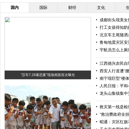
国内
国际
财经
文化
成都街头现美女
打工女孩得知奶
北京车主尾随洒
鲁甸地震灾区安
宇航员怎么上厕
江西德兴农民自制
西安人行道遭“腰
“莎车7.28暴恐案”现场画面首次曝光
南宁现巨型“楼体
人民日报：平和
龙头山集镇集中
救灾第一线是检
“救治费政府全
昭通：灾区红旗