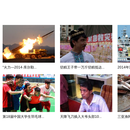
“火力—2014·库尔勒...
切糕王子带一万斤切糕抵达...
2014
第18届中国大学生羽毛球...
天降飞刀插入大爷头部10...
三亚渔民