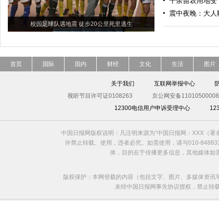
千余亩农用地变“
震中夜晚：大人
校园足球队遇地震 徒步20公里死里逃生
首页
国际
国内
财经
文化
生活
图片
关于我们
互联网举报中心
视听节目许可证0108263
京公网安备11010500008
12300电信用户申诉受理中心
1
中国日报网版权说明：凡注明来源为“中国日报网：XXX（
许禁止转载、使用，违者必究。如需使用，请与010-8488
体，目的在于传播更多信息，其他媒体如
版权保护：本网登载的内容（包括文字、图片、多媒体资讯
未经中国日报网事先协议授权，禁止转载使用。给