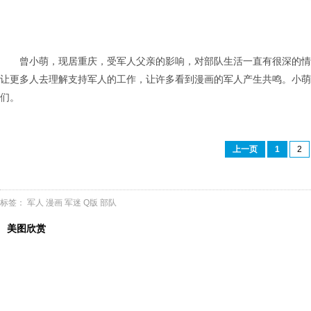
曾小萌，现居重庆，受军人父亲的影响，对部队生活一直有很深的情
让更多人去理解支持军人的工作，让许多看到漫画的军人产生共鸣。小萌
们。
上一页
1
2
标签：
军人
漫画
军迷
Q版
部队
美图欣赏