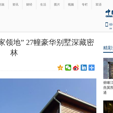
时政
资讯
财经
生活
图片
视频
专栏
双语
移
体
家领地” 27幢豪华别墅深藏密
精彩
林
俯瞰
燕翼
通