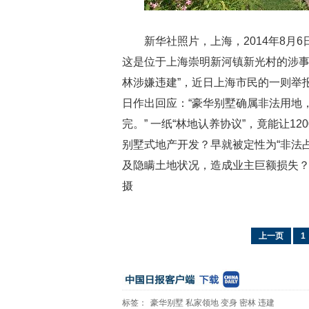
新华社照片，上海，2014年8月6
这是位于上海崇明新河镇新光村的涉事别
林涉嫌违建”，近日上海市民的一则举
日作出回应：“豪华别墅确属非法用地
完。” 一纸“林地认养协议”，竟能让1
别墅式地产开发？早就被定性为“非法
及隐瞒土地状况，造成业主巨额损失
摄
上一页
1
标签：
豪华别墅
私家领地
变身
密林
违建