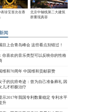
钟表珍宝首次在香
北京中轴线第二大建筑
出
群重现真容
新闻
瞩目上合青岛峰会 这些看点别错过！
：你喜欢的音乐类型可以反映你的性格
商
国维和70周年 中国维和贡献获赞
女子的抗癌奇迹：曾为自己准备葬礼 因
女儿才积极治疗
显示2017年我国专利数量稳定 专利水平
提升