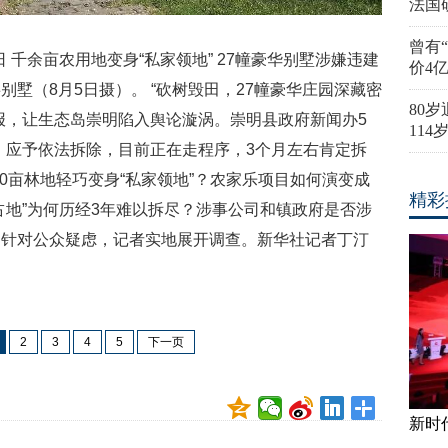
法国
曾有
日 千余亩农用地变身“私家领地” 27幢豪华别墅涉嫌违建
价4
墅（8月5日摄）。 “砍树毁田，27幢豪华庄园深藏密
80
报，让生态岛崇明陷入舆论漩涡。崇明县政府新闻办5
11
，应予依法拆除，目前正在走程序，3个月左右肯定拆
200亩林地轻巧变身“私家领地”？农家乐项目如何演变成
精彩
占地”为何历经3年难以拆尽？涉事公司和镇政府是否涉
？针对公众疑虑，记者实地展开调查。新华社记者丁汀
2
3
4
5
下一页
新时