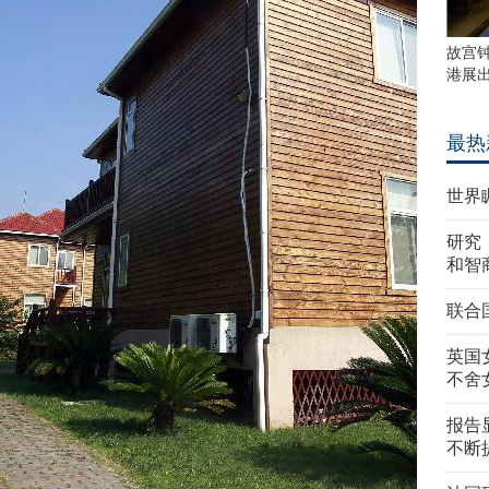
故宫
港展
最热
世界
研究
和智
联合
英国
不舍
报告
不断