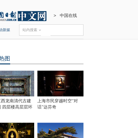
>
中国在线
动新媒
站内搜索
热图
江西龙南清代古建
上海市民穿越时空“对
围 四层楼高层层环
话”达芬奇