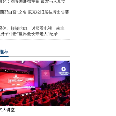
研究：圈养海豚很幸福 最爱与人互动
“西部白宫”之名 尼克松旧居挂牌出售要
亿
岁退休、顿顿吃肉、讨厌看电视：南非
4岁男子冲击“世界最长寿老人”纪录
推荐
代大讲堂