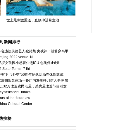
世上最刺激滑道，直接冲进鲨鱼池
小时新闻排行
多名违法失德艺人被封禁 央视评：就算穿马甲
eijing 2022 venue: N
23岁女孩因小感冒住进ICU 心跳停止6天
4 Solar Terms: 7 thi
中美“乒乓外交”50周年纪念活动在休斯敦成
北京朝阳某商场一餐厅内发生持刀伤人事件 警
花132万改造农民老屋，某房屋改造节目引发
ey tasks for China's
ars of the future aw
hina Cultural Center
热搜榜