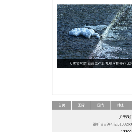
大雪节气前 新疆库尔勒孔雀河现美丽冰
首页
国际
国内
财经
关于我
视听节目许可证0108263
123