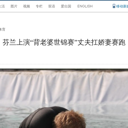
生活
图片
视频
专栏
双语
爱出国
移动新
体育
芬兰上演“背老婆世锦赛”丈夫扛娇妻赛跑