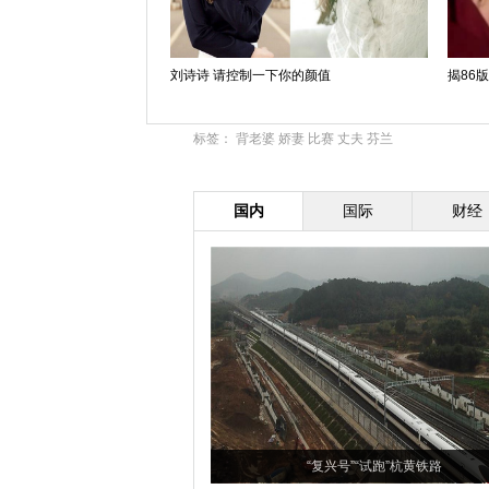
刘诗诗 请控制一下你的颜值
揭86
标签：
背老婆
娇妻
比赛
丈夫
芬兰
国内
国际
财经
“复兴号”“试跑”杭黄铁路