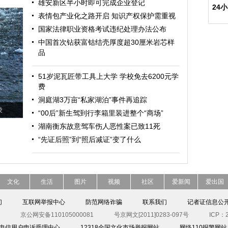
雄安新区半小时即可完成企业登记
24
表情包产业化之路开启 知识产权保护需重视
国家法律职业资格考试违纪处理办法公布
中国首次钻获富钴结壳厚度超30厘米岩芯样
品
51岁泥瓦匠带工具上大学 学校免去6200元学
费
洞庭湖3万亩“私家湖泊”事件再追踪
凌
“00后”新生驾到行李箱里装进整个“商场”
湖南衡东故意驾车伤人恶性案已致11死
“先证后照”到“照后减证”变了什么
文化
生活
图片
视频
社区
爱新闻
爱出国
们
互联网举报中心
防范网络诈骗
联系我们
记者证信息公
京公网安备110105000081
号京网文[2011]0283-097号
ICP：2
00电信用户申诉受理中心
12318全国文化市场举报网站
网络110报警网站