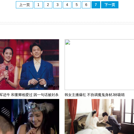
上一页
1
2
3
4
5
6
7
下一页
军还牛 和董卿相爱过 因一句话被封杀
韩女主播爆红 不协调魔鬼身材J杯吸睛