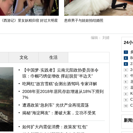
版《西游记》里女妖精归宿 好过大明星
患癌男子与娃娃拍结婚照
编辑： 刘婧
24
文化
生活
B
【中国梦·实践者】云南元阳政协委员张令
2
琼：巾帼巧绣促增收 撑起脱贫“半边天”
吃网红“故宫雪糕”会测出酒驾吗 专家详解
2008年至2018年居民存款增速从18%下滑到
K
7%
C
遭遇政策“急刹车” 光伏产业再现震荡
C
揭秘“海淀网友”：屡破大案，立功不受奖
新闻
如何扩大内需促消费：政策发“红包”