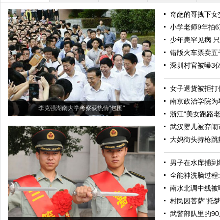
奇葩的哥拽下女交
小学老师9年拍
少年患罕见病 只
错版火车票卖五
深圳村官被曝3
女子退货被拒打
南京政治学院为
李克强湖南大学考察获热情"包围"
浙江“美女跑路
武汉婴儿被弃闹
大妈街头持枪跳
男子在水库捕到
全能神洗脑过程
南水北调中线被
村民因菩萨"托
武警部队里的90