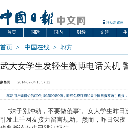
移动新媒体
首页
国际
国内
财经
文娱
生
首页
>
中国在线
>
地方
武大女学生发轻生微博电话关机 
荆楚网
2014-07-04 13:57:12
移动用户编辑短信CD到106580009009，即可免费订阅30天中国日报双语手
“妹子别冲动，不要做傻事”。女大学生昨日
引发上千网友接力留言规劝。然而，昨日深夜