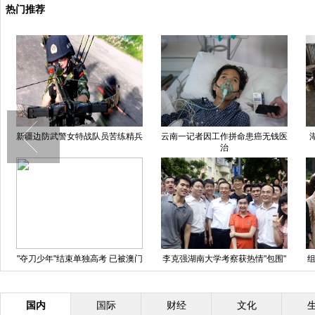
热门推荐
新疆边防武警女特战队员苦练精兵
云南一记者因工作拼命患癌无钱医
治
"夺刀少年"结束单独高考 已被澳门
李克强湖南大学考察获热情"包围"
组
大学录取
国内
国际
财经
文化