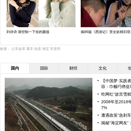
刘诗诗 请控制一下你的颜值
揭86版《西游记》里女妖精归宿
标签：
公车改革
看车
拍卖
淘宝
车管所
国内
国际
财经
文化
【中国梦·实践
琼：巾帼巧绣促增
吃网红“故宫雪糕
2008年至20
7%
遭遇政策“急刹车
揭秘“海淀网友