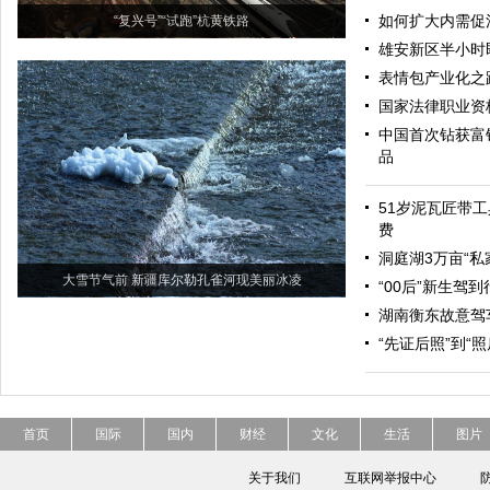
如何扩大内需促
“复兴号”“试跑”杭黄铁路
雄安新区半小时
表情包产业化之
国家法律职业资
中国首次钻获富
品
51岁泥瓦匠带工
费
洞庭湖3万亩“私
大雪节气前 新疆库尔勒孔雀河现美丽冰凌
“00后”新生驾
湖南衡东故意驾
“先证后照”到“
首页
国际
国内
财经
文化
生活
图片
关于我们
互联网举报中心