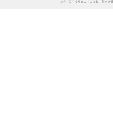
未经中国日报网事先协议授权，禁止转载使用。给