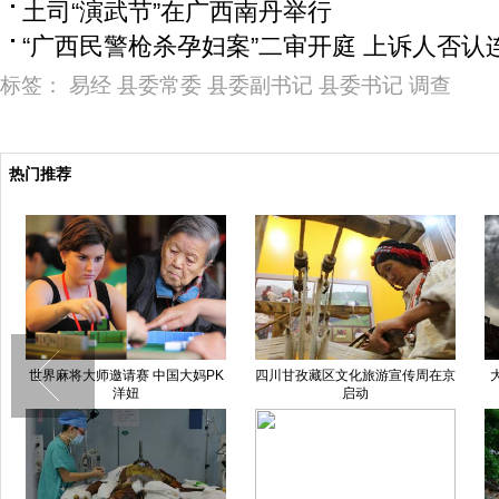
土司“演武节”在广西南丹举行
“广西民警枪杀孕妇案”二审开庭 上诉人否认
标签：
易经
县委常委
县委副书记
县委书记
调查
热门推荐
世界麻将大师邀请赛 中国大妈PK
四川甘孜藏区文化旅游宣传周在京
洋妞
启动