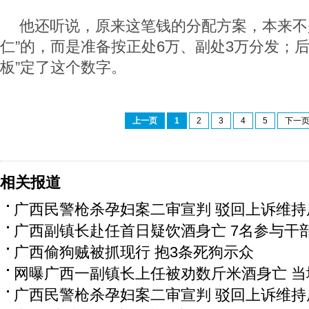
他还听说，原来这笔钱的分配方案，本来不
仁”的，而是准备按正处6万、副处3万分发；后
板”定了这个数字。
上一页
1
2
3
4
5
下一
相关报道
广西民警枪杀孕妇案二审宣判 驳回上诉维持
广西副镇长赴任首日疑饮酒身亡 7名参与干
广西偷狗贼被抓现行 抱3条死狗示众
网曝广西一副镇长上任被劝数斤米酒身亡 当
广西民警枪杀孕妇案二审宣判 驳回上诉维持