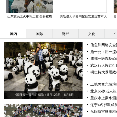
山东农民工火中救工友 全身被烧
美哈佛大学图书馆证实发现首本人
贵
伤99%
皮书 皮肤来自女人背部
国内
国际
财经
文化
信息和网络安全
施一公：用一流
成都一医院反恐
武汉行人闯红灯
铜仁特大暴雨致
工地男童忘情演
北京65岁老人练
中国日报一周图片精选：5月123日—6月6日
重庆水上豪华酒
辽宁4名邪教成
岳阳就官微用粗