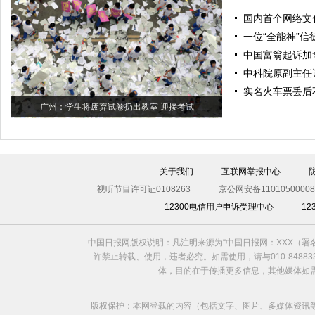
国内首个网络文
一位“全能神”信
中国富翁起诉加
中科院原副主任
实名火车票丢后
广州：学生将废弃试卷扔出教室 迎接考试
关于我们
互联网举报中心
视听节目许可证0108263
京公网安备11010500008
12300电信用户申诉受理中心
1
中国日报网版权说明：凡注明来源为“中国日报网：XXX（
许禁止转载、使用，违者必究。如需使用，请与010-8488
体，目的在于传播更多信息，其他媒体如
版权保护：本网登载的内容（包括文字、图片、多媒体资讯